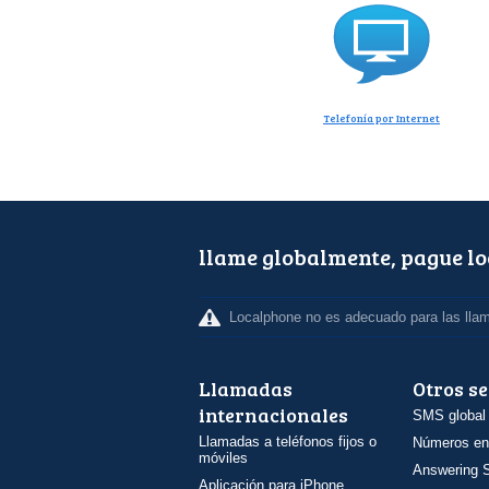
Telefonía por Internet
llame globalmente, pague l
Localphone no es adecuado para las lla
Llamadas
Otros se
internacionales
SMS global
Llamadas a teléfonos fijos o
Números en
móviles
Answering S
Aplicación para iPhone