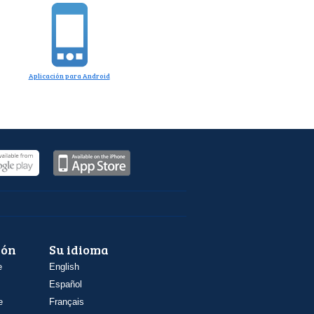
Aplicación para Android
ión
Su idioma
e
English
Español
e
Français