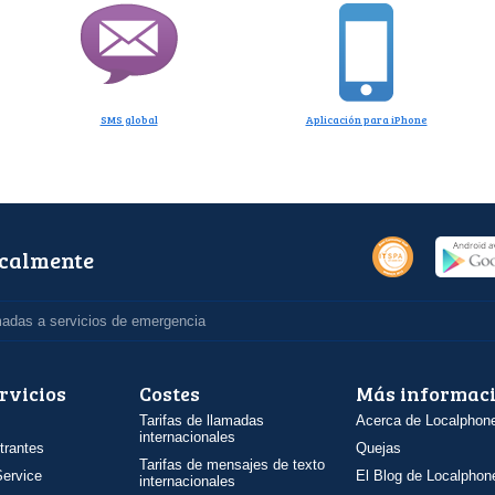
SMS global
Aplicación para iPhone
ocalmente
madas a servicios de emergencia
rvicios
Costes
Más informac
Tarifas de llamadas
Acerca de Localphon
internacionales
trantes
Quejas
Tarifas de mensajes de texto
ervice
El Blog de Localphon
internacionales