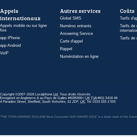
Appels
Autres services
Coûts
internationaux
Global SMS
Tarifs d'a
Appels mobile ou sur ligne
Numéros entrants
Tarifs de
fixe
internatio
Answering Service
app iPhone
Tarifs de
Carte d'appel
app Android
Rappel
VoIP
Numérotation en ligne
Copyright ©2007–2026 Localphone
Ltd
. Tous droits réservés
Enregistré en Angleterre & au Pays de Galles #6085990 |
UK
TVA
#911 5418 49
4 Paradise Street
,
Sheffield
,
South Yorkshire
,
S1 2DF
,
UK
,
Tel: 0333 555 3 555
“THE ITSPA AWARDS 2014 AND Best Consumer VoIP AWARD 2014” is a trade mark of the Internet 