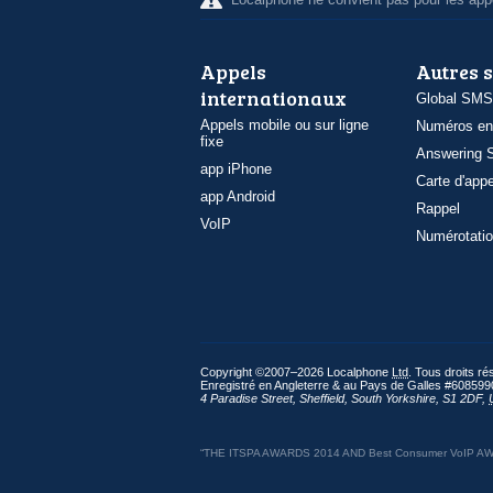
Appels
Autres 
internationaux
Global SMS
Appels mobile ou sur ligne
Numéros en
fixe
Answering S
app iPhone
Carte d'appe
app Android
Rappel
VoIP
Numérotatio
Copyright ©2007–2026 Localphone
Ltd
. Tous droits r
Enregistré en Angleterre & au Pays de Galles #608599
4 Paradise Street
,
Sheffield
,
South Yorkshire
,
S1 2DF
,
“THE ITSPA AWARDS 2014 AND Best Consumer VoIP AWARD 2