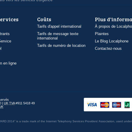
services
Coûts
Plus d'inform
Tarifs d'appel international
À propos de Localph
trants
Tarifs de message texte
Plaintes
international
ervice
Le Blog Localphone
Tarifs de numéro de location
l
Contactez-nous
n en ligne
éservés
0 |
UK
TVA
#911 5418 49
UK
014” is a trade mark of the Internet Telephony Services Providers’ Association, used under 