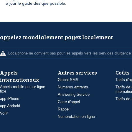
à jour le guide dès que possible.
appelez mondialement payez localement
Localphone ne convient pas pour les appels vers les services d'urgence
Appels
Autres services
Coûts
internationaux
Global SMS
Tarifs d'a
Appels mobile ou sur ligne
Numéros entrants
Tarifs de
fixe
internatio
Answering Service
app iPhone
Tarifs de
Carte d'appel
app Android
Rappel
VoIP
Numérotation en ligne