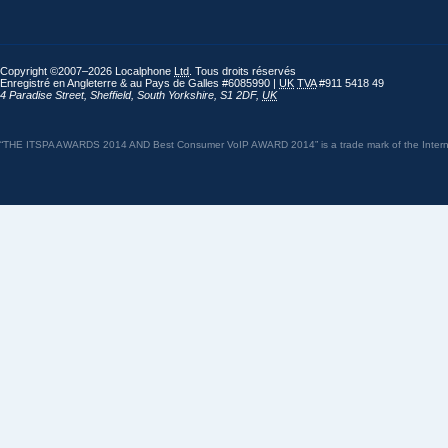
Copyright ©2007–2026 Localphone
Ltd
. Tous droits réservés
Enregistré en Angleterre & au Pays de Galles #6085990 |
UK
TVA
#911 5418 49
4 Paradise Street
,
Sheffield
,
South Yorkshire
,
S1 2DF
,
UK
“THE ITSPA AWARDS 2014 AND Best Consumer VoIP AWARD 2014” is a trade mark of the Internet 