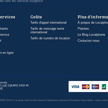
ls vers les services d'urgence
services
Coûts
Plus d'inform
Tarifs d'appel international
À propos de Localph
trants
Tarifs de message texte
Plaintes
international
ervice
Le Blog Localphone
Tarifs de numéro de location
l
Contactez-nous
n en ligne
éservés
0 |
UK
TVA
#911 5418 49
UK
014” is a trade mark of the Internet Telephony Services Providers’ Association, used under 