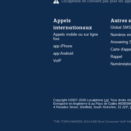
Localphone ne convient pas pour les appe
Appels
Autres 
internationaux
Global SMS
Appels mobile ou sur ligne
Numéros en
fixe
Answering S
app iPhone
Carte d'appe
app Android
Rappel
VoIP
Numérotatio
Copyright ©2007–2026 Localphone
Ltd
. Tous droits r
Enregistré en Angleterre & au Pays de Galles #608599
4 Paradise Street
,
Sheffield
,
South Yorkshire
,
S1 2DF
,
“THE ITSPA AWARDS 2014 AND Best Consumer VoIP AWARD 2