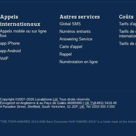
Appels
Autres services
Coûts
internationaux
Global SMS
Tarifs d'a
Appels mobile ou sur ligne
Numéros entrants
Tarifs de
fixe
internatio
Answering Service
app iPhone
Tarifs de
Carte d'appel
app Android
Rappel
VoIP
Numérotation en ligne
Copyright ©2007–2026 Localphone
Ltd
. Tous droits réservés
Enregistré en Angleterre & au Pays de Galles #6085990 |
UK
TVA
#911 5418 49
4 Paradise Street
,
Sheffield
,
South Yorkshire
,
S1 2DF
,
UK
,
Tel: 0333 555 3 555
“THE ITSPA AWARDS 2014 AND Best Consumer VoIP AWARD 2014” is a trade mark of the Internet 