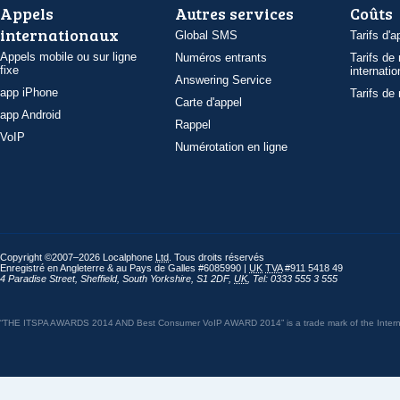
Appels
Autres services
Coûts
internationaux
Global SMS
Tarifs d'a
Appels mobile ou sur ligne
Numéros entrants
Tarifs de
fixe
internatio
Answering Service
app iPhone
Tarifs de
Carte d'appel
app Android
Rappel
VoIP
Numérotation en ligne
Copyright ©2007–2026 Localphone
Ltd
. Tous droits réservés
Enregistré en Angleterre & au Pays de Galles #6085990 |
UK
TVA
#911 5418 49
4 Paradise Street
,
Sheffield
,
South Yorkshire
,
S1 2DF
,
UK
,
Tel: 0333 555 3 555
“THE ITSPA AWARDS 2014 AND Best Consumer VoIP AWARD 2014” is a trade mark of the Internet 