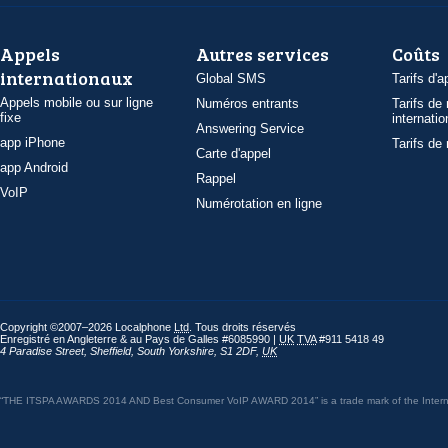
Appels
Autres services
Coûts
internationaux
Global SMS
Tarifs d'a
Appels mobile ou sur ligne
Numéros entrants
Tarifs de
fixe
internatio
Answering Service
app iPhone
Tarifs de
Carte d'appel
app Android
Rappel
VoIP
Numérotation en ligne
Copyright ©2007–2026 Localphone
Ltd
. Tous droits réservés
Enregistré en Angleterre & au Pays de Galles #6085990 |
UK
TVA
#911 5418 49
4 Paradise Street
,
Sheffield
,
South Yorkshire
,
S1 2DF
,
UK
“THE ITSPA AWARDS 2014 AND Best Consumer VoIP AWARD 2014” is a trade mark of the Internet 