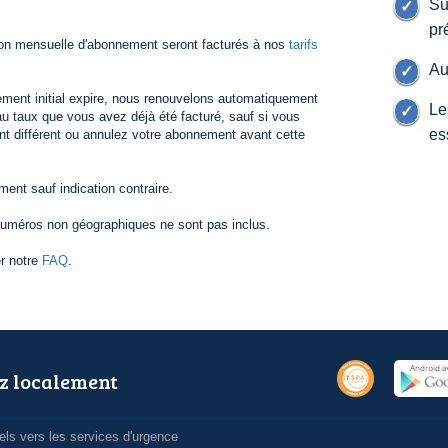
Su
pr
ion mensuelle d'abonnement seront facturés à nos
tarifs
Au
ement initial expire, nous renouvelons automatiquement
Le
 taux que vous avez déjà été facturé, sauf si vous
es
nt différent ou annulez votre abonnement avant cette
nt sauf indication contraire.
numéros non géographiques ne sont pas inclus.
er notre
FAQ
.
z localement
ls vers les services d'urgence