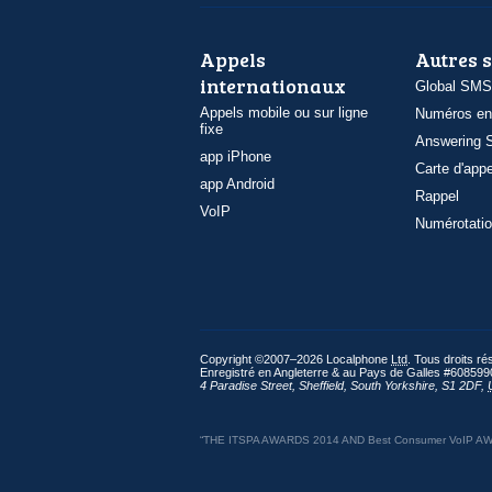
Appels
Autres 
internationaux
Global SMS
Appels mobile ou sur ligne
Numéros en
fixe
Answering S
app iPhone
Carte d'appe
app Android
Rappel
VoIP
Numérotatio
Copyright ©2007–2026 Localphone
Ltd
. Tous droits r
Enregistré en Angleterre & au Pays de Galles #608599
4 Paradise Street
,
Sheffield
,
South Yorkshire
,
S1 2DF
,
“THE ITSPA AWARDS 2014 AND Best Consumer VoIP AWARD 2