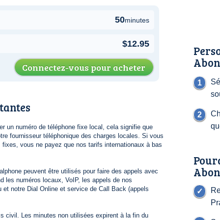
50
minutes
$12.95
Perso
Abon
Connectez-vous pour acheter
Sé
so
tantes
Ch
qu
 un numéro de téléphone fixe local, cela signifie que
re fournisseur téléphonique des charges locales. Si vous
s fixes, vous ne payez que nos tarifs internationaux à bas
Pour
Abon
lphone peuvent être utilisés pour faire des appels avec
 les numéros locaux, VoIP, les appels de nos
 et notre Dial Online et service de Call Back (appels
Re
Pr
 civil. Les minutes non utilisées expirent à la fin du