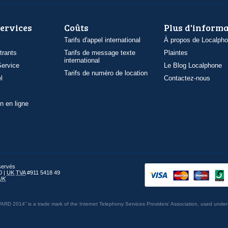
services
Coûts
Plus d'inform
Tarifs d'appel international
À propos de Localph
trants
Tarifs de message texte
Plaintes
international
ervice
Le Blog Localphone
Tarifs de numéro de location
l
Contactez-nous
n en ligne
éservés
0 |
UK
TVA
#911 5418 49
UK
014” is a trade mark of the Internet Telephony Services Providers’ Association, used under 