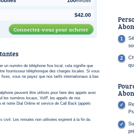
mobiles
100
minutes
$42.00
Perso
Abon
Connectez-vous pour acheter
Sé
so
tantes
Ch
qu
 un numéro de téléphone fixe local, cela signifie que
re fournisseur téléphonique des charges locales. Si vous
s fixes, vous ne payez que nos tarifs internationaux à bas
Pour
Abon
lphone peuvent être utilisés pour faire des appels avec
 les numéros locaux, VoIP, les appels de nos
 et notre Dial Online et service de Call Back (appels
Re
Pr
 civil. Les minutes non utilisées expirent à la fin du
Su
pr