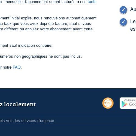
ion mensuelle d'abonnement seront facturés à nos
tarifs
Au
ement initial expire, nous renouvelons automatiquement
Le
 taux que vous avez déjà été facturé, sauf si vous
es
nt différent ou annulez votre abonnement avant cette
nt sauf indication contraire.
numéros non géographiques ne sont pas inclus.
er notre
FAQ
.
z localement
ls vers les services d'urgence