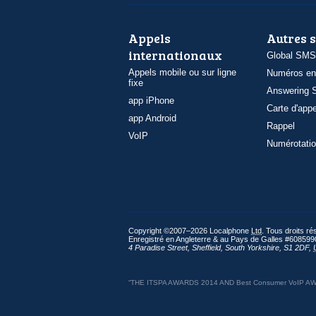
Appels
Autres 
internationaux
Global SMS
Appels mobile ou sur ligne
Numéros en
fixe
Answering S
app iPhone
Carte d'appe
app Android
Rappel
VoIP
Numérotatio
Copyright ©2007–2026 Localphone
Ltd
. Tous droits r
Enregistré en Angleterre & au Pays de Galles #608599
4 Paradise Street
,
Sheffield
,
South Yorkshire
,
S1 2DF
,
“THE ITSPA AWARDS 2014 AND Best Consumer VoIP AWARD 2