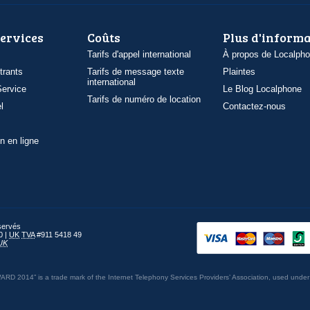
services
Coûts
Plus d'inform
Tarifs d'appel international
À propos de Localph
trants
Tarifs de message texte
Plaintes
international
ervice
Le Blog Localphone
Tarifs de numéro de location
l
Contactez-nous
n en ligne
éservés
0 |
UK
TVA
#911 5418 49
UK
014” is a trade mark of the Internet Telephony Services Providers’ Association, used under 