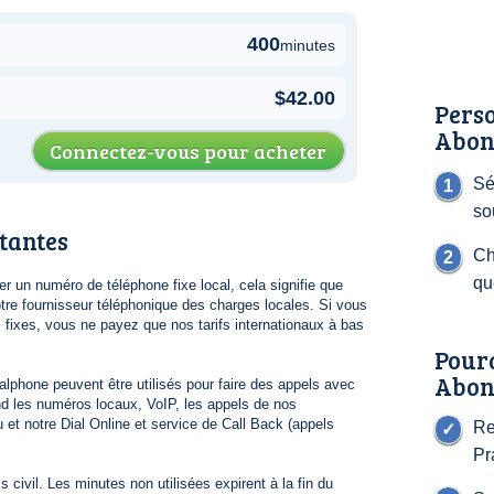
400
minutes
$42.00
Perso
Abon
Connectez-vous pour acheter
Sé
so
tantes
Ch
qu
 un numéro de téléphone fixe local, cela signifie que
re fournisseur téléphonique des charges locales. Si vous
s fixes, vous ne payez que nos tarifs internationaux à bas
Pour
Abon
lphone peuvent être utilisés pour faire des appels avec
 les numéros locaux, VoIP, les appels de nos
 et notre Dial Online et service de Call Back (appels
Re
Pr
 civil. Les minutes non utilisées expirent à la fin du