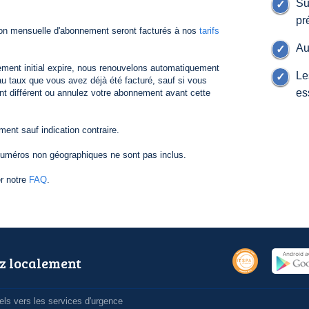
Su
pr
ion mensuelle d'abonnement seront facturés à nos
tarifs
Au
ement initial expire, nous renouvelons automatiquement
Le
 taux que vous avez déjà été facturé, sauf si vous
es
nt différent ou annulez votre abonnement avant cette
nt sauf indication contraire.
numéros non géographiques ne sont pas inclus.
er notre
FAQ
.
z localement
ls vers les services d'urgence