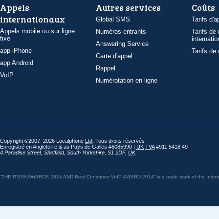
Appels
Autres services
Coûts
internationaux
Global SMS
Tarifs d'a
Appels mobile ou sur ligne
Numéros entrants
Tarifs de
fixe
internatio
Answering Service
app iPhone
Tarifs de
Carte d'appel
app Android
Rappel
VoIP
Numérotation en ligne
Copyright ©2007–2026 Localphone
Ltd
. Tous droits réservés
Enregistré en Angleterre & au Pays de Galles #6085990 |
UK
TVA
#911 5418 49
4 Paradise Street
,
Sheffield
,
South Yorkshire
,
S1 2DF
,
UK
“THE ITSPA AWARDS 2014 AND Best Consumer VoIP AWARD 2014” is a trade mark of the Internet 