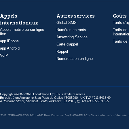
Appels
Autres services
Coûts
internationaux
Global SMS
Tarifs d'a
Appels mobile ou sur ligne
Numéros entrants
Tarifs de
fixe
internatio
Answering Service
app iPhone
Tarifs de
Carte d'appel
app Android
Rappel
VoIP
Numérotation en ligne
Copyright ©2007–2026 Localphone
Ltd
. Tous droits réservés
Enregistré en Angleterre & au Pays de Galles #6085990 |
UK
TVA
#911 5418 49
4 Paradise Street
,
Sheffield
,
South Yorkshire
,
S1 2DF
,
UK
,
Tel: 0333 555 3 555
“THE ITSPA AWARDS 2014 AND Best Consumer VoIP AWARD 2014” is a trade mark of the Internet 