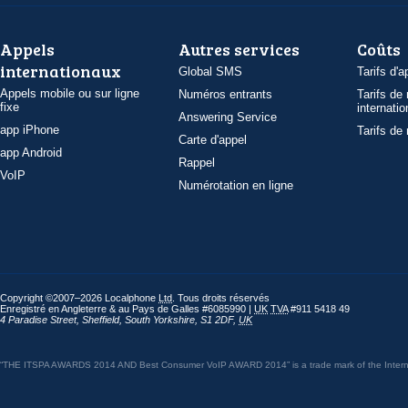
Appels
Autres services
Coûts
internationaux
Global SMS
Tarifs d'a
Appels mobile ou sur ligne
Numéros entrants
Tarifs de
fixe
internatio
Answering Service
app iPhone
Tarifs de
Carte d'appel
app Android
Rappel
VoIP
Numérotation en ligne
Copyright ©2007–2026 Localphone
Ltd
. Tous droits réservés
Enregistré en Angleterre & au Pays de Galles #6085990 |
UK
TVA
#911 5418 49
4 Paradise Street
,
Sheffield
,
South Yorkshire
,
S1 2DF
,
UK
“THE ITSPA AWARDS 2014 AND Best Consumer VoIP AWARD 2014” is a trade mark of the Internet 