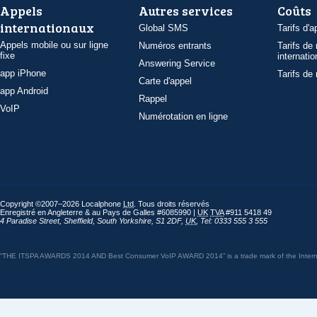
Appels
Autres services
Coûts
internationaux
Global SMS
Tarifs d'a
Appels mobile ou sur ligne
Numéros entrants
Tarifs de
fixe
internatio
Answering Service
app iPhone
Tarifs de
Carte d'appel
app Android
Rappel
VoIP
Numérotation en ligne
Copyright ©2007–2026 Localphone
Ltd
. Tous droits réservés
Enregistré en Angleterre & au Pays de Galles #6085990 |
UK
TVA
#911 5418 49
4 Paradise Street
,
Sheffield
,
South Yorkshire
,
S1 2DF
,
UK
,
Tel: 0333 555 3 555
“THE ITSPA AWARDS 2014 AND Best Consumer VoIP AWARD 2014” is a trade mark of the Internet 