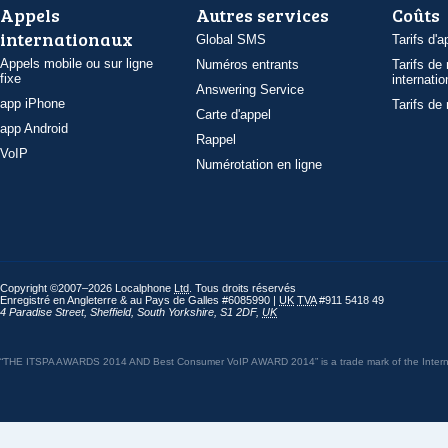
Appels
Autres services
Coûts
internationaux
Global SMS
Tarifs d'a
Appels mobile ou sur ligne
Numéros entrants
Tarifs de
fixe
internatio
Answering Service
app iPhone
Tarifs de
Carte d'appel
app Android
Rappel
VoIP
Numérotation en ligne
Copyright ©2007–2026 Localphone
Ltd
. Tous droits réservés
Enregistré en Angleterre & au Pays de Galles #6085990 |
UK
TVA
#911 5418 49
4 Paradise Street
,
Sheffield
,
South Yorkshire
,
S1 2DF
,
UK
“THE ITSPA AWARDS 2014 AND Best Consumer VoIP AWARD 2014” is a trade mark of the Internet 