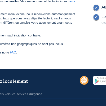
ion mensuelle d'abonnement seront facturés à nos
tarifs
Au
ement initial expire, nous renouvelons automatiquement
Le
 taux que vous avez déjà été facturé, sauf si vous
es
nt différent ou annulez votre abonnement avant cette
nt sauf indication contraire.
numéros non géographiques ne sont pas inclus.
er notre
FAQ
.
z localement
ls vers les services d'urgence