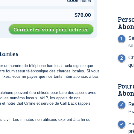
400
minutes
$76.00
Perso
Abon
Connectez-vous pour acheter
Sé
so
tantes
Ch
qu
 un numéro de téléphone fixe local, cela signifie que
re fournisseur téléphonique des charges locales. Si vous
s fixes, vous ne payez que nos tarifs internationaux à bas
Pour
Abon
lphone peuvent être utilisés pour faire des appels avec
 les numéros locaux, VoIP, les appels de nos
 et notre Dial Online et service de Call Back (appels
Re
Pr
 civil. Les minutes non utilisées expirent à la fin du
Su
pr