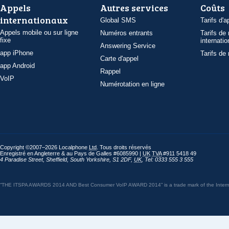
Appels
Autres services
Coûts
internationaux
Global SMS
Tarifs d'a
Appels mobile ou sur ligne
Numéros entrants
Tarifs de
fixe
internatio
Answering Service
app iPhone
Tarifs de
Carte d'appel
app Android
Rappel
VoIP
Numérotation en ligne
Copyright ©2007–2026 Localphone
Ltd
. Tous droits réservés
Enregistré en Angleterre & au Pays de Galles #6085990 |
UK
TVA
#911 5418 49
4 Paradise Street
,
Sheffield
,
South Yorkshire
,
S1 2DF
,
UK
,
Tel: 0333 555 3 555
“THE ITSPA AWARDS 2014 AND Best Consumer VoIP AWARD 2014” is a trade mark of the Internet 