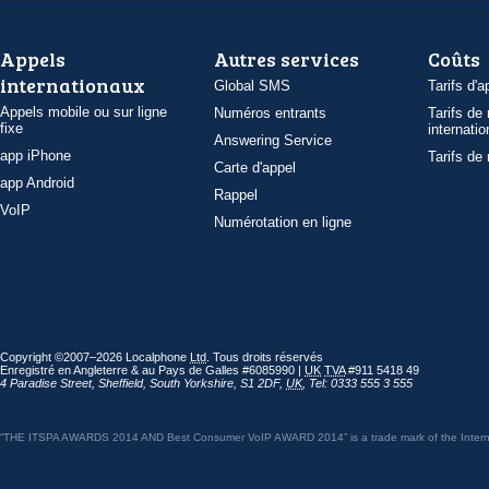
Appels
Autres services
Coûts
internationaux
Global SMS
Tarifs d'a
Appels mobile ou sur ligne
Numéros entrants
Tarifs de
fixe
internatio
Answering Service
app iPhone
Tarifs de
Carte d'appel
app Android
Rappel
VoIP
Numérotation en ligne
Copyright ©2007–2026 Localphone
Ltd
. Tous droits réservés
Enregistré en Angleterre & au Pays de Galles #6085990 |
UK
TVA
#911 5418 49
4 Paradise Street
,
Sheffield
,
South Yorkshire
,
S1 2DF
,
UK
,
Tel: 0333 555 3 555
“THE ITSPA AWARDS 2014 AND Best Consumer VoIP AWARD 2014” is a trade mark of the Internet 