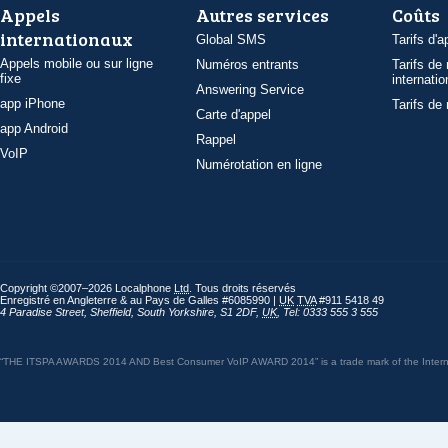
Appels
Autres services
Coûts
internationaux
Global SMS
Tarifs d'a
Appels mobile ou sur ligne
Numéros entrants
Tarifs de
fixe
internatio
Answering Service
app iPhone
Tarifs de
Carte d'appel
app Android
Rappel
VoIP
Numérotation en ligne
Copyright ©2007–2026 Localphone
Ltd
. Tous droits réservés
Enregistré en Angleterre & au Pays de Galles #6085990 |
UK
TVA
#911 5418 49
4 Paradise Street
,
Sheffield
,
South Yorkshire
,
S1 2DF
,
UK
,
Tel: 0333 555 3 555
“THE ITSPA AWARDS 2014 AND Best Consumer VoIP AWARD 2014” is a trade mark of the Internet 