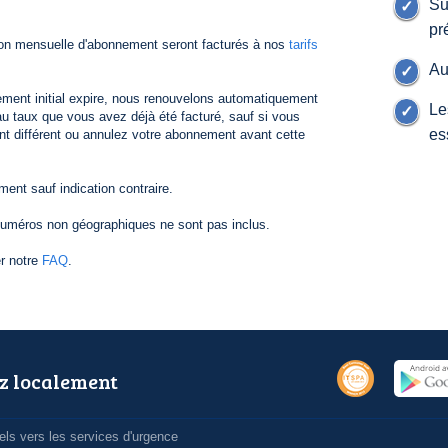
Su
pr
ion mensuelle d'abonnement seront facturés à nos
tarifs
Au
ement initial expire, nous renouvelons automatiquement
Le
 taux que vous avez déjà été facturé, sauf si vous
es
nt différent ou annulez votre abonnement avant cette
nt sauf indication contraire.
numéros non géographiques ne sont pas inclus.
er notre
FAQ
.
z localement
ls vers les services d'urgence