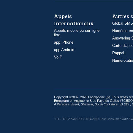
Appels
Autres 
internationaux
Global SMS
Appels mobile ou sur ligne
Numéros en
fixe
Answering S
app iPhone
Carte d'appe
app Android
Rappel
VoIP
Numérotatio
Copyright ©2007–2026 Localphone
Ltd
. Tous droits r
Enregistré en Angleterre & au Pays de Galles #608599
4 Paradise Street
,
Sheffield
,
South Yorkshire
,
S1 2DF
,
“THE ITSPA AWARDS 2014 AND Best Consumer VoIP AWARD 2