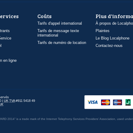
services
Coûts
Plus d'inform
Tarifs d'appel international
À propos de Localph
trants
Tarifs de message texte
Plaintes
international
ervice
Le Blog Localphone
Tarifs de numéro de location
l
Contactez-nous
n en ligne
éservés
0 |
UK
TVA
#911 5418 49
UK
014” is a trade mark of the Internet Telephony Services Providers’ Association, used under 