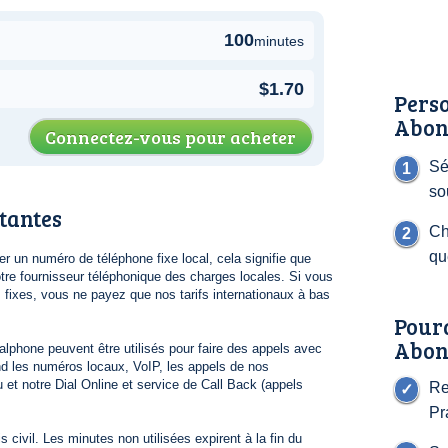
100
minutes
$1.70
Perso
Abon
Connectez-vous pour acheter
Sé
so
tantes
Ch
qu
 un numéro de téléphone fixe local, cela signifie que
re fournisseur téléphonique des charges locales. Si vous
s fixes, vous ne payez que nos tarifs internationaux à bas
Pour
Abon
lphone peuvent être utilisés pour faire des appels avec
 les numéros locaux, VoIP, les appels de nos
 et notre Dial Online et service de Call Back (appels
Re
Pr
 civil. Les minutes non utilisées expirent à la fin du