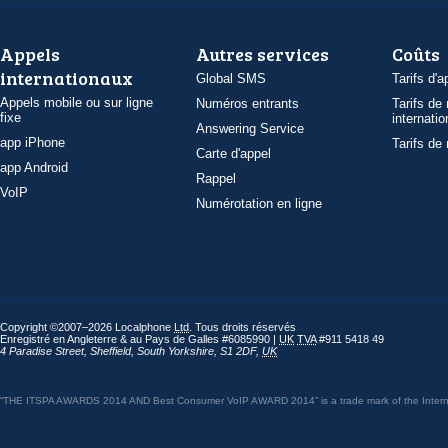
Appels
Autres services
Coûts
internationaux
Global SMS
Tarifs d'a
Appels mobile ou sur ligne
Numéros entrants
Tarifs de
fixe
internatio
Answering Service
app iPhone
Tarifs de
Carte d'appel
app Android
Rappel
VoIP
Numérotation en ligne
Copyright ©2007–2026 Localphone
Ltd
. Tous droits réservés
Enregistré en Angleterre & au Pays de Galles #6085990 |
UK
TVA
#911 5418 49
4 Paradise Street
,
Sheffield
,
South Yorkshire
,
S1 2DF
,
UK
“THE ITSPA AWARDS 2014 AND Best Consumer VoIP AWARD 2014” is a trade mark of the Internet 