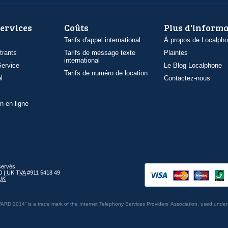
services
Coûts
Plus d'inform
Tarifs d'appel international
À propos de Localph
trants
Tarifs de message texte
Plaintes
international
ervice
Le Blog Localphone
Tarifs de numéro de location
l
Contactez-nous
n en ligne
éservés
0 |
UK
TVA
#911 5418 49
UK
014” is a trade mark of the Internet Telephony Services Providers’ Association, used under 