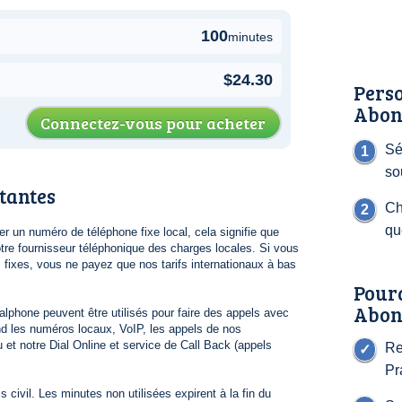
100
minutes
$24.30
Perso
Abon
Connectez-vous pour acheter
Sé
so
tantes
Ch
qu
 un numéro de téléphone fixe local, cela signifie que
re fournisseur téléphonique des charges locales. Si vous
s fixes, vous ne payez que nos tarifs internationaux à bas
Pour
Abon
lphone peuvent être utilisés pour faire des appels avec
 les numéros locaux, VoIP, les appels de nos
 et notre Dial Online et service de Call Back (appels
Re
Pr
 civil. Les minutes non utilisées expirent à la fin du