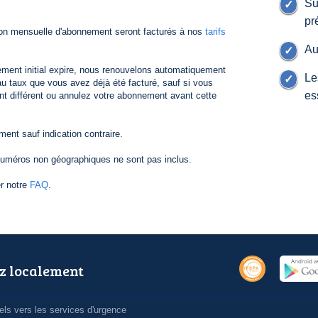
Su
pr
ion mensuelle d'abonnement seront facturés à nos
tarifs
Au
ement initial expire, nous renouvelons automatiquement
Le
 taux que vous avez déjà été facturé, sauf si vous
es
nt différent ou annulez votre abonnement avant cette
nt sauf indication contraire.
numéros non géographiques ne sont pas inclus.
er notre
FAQ
.
z localement
ls vers les services d'urgence