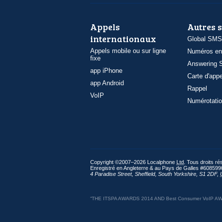
Appels
Autres 
internationaux
Global SMS
Appels mobile ou sur ligne
Numéros en
fixe
Answering S
app iPhone
Carte d'appe
app Android
Rappel
VoIP
Numérotatio
Copyright ©2007–2026 Localphone
Ltd
. Tous droits r
Enregistré en Angleterre & au Pays de Galles #608599
4 Paradise Street
,
Sheffield
,
South Yorkshire
,
S1 2DF
,
“THE ITSPA AWARDS 2014 AND Best Consumer VoIP AWARD 2