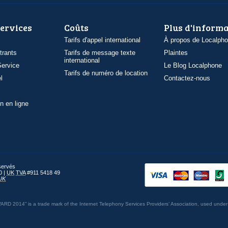
services
Coûts
Plus d'inform
Tarifs d'appel international
À propos de Localph
trants
Tarifs de message texte
Plaintes
international
ervice
Le Blog Localphone
Tarifs de numéro de location
l
Contactez-nous
n en ligne
éservés
0 |
UK
TVA
#911 5418 49
UK
014” is a trade mark of the Internet Telephony Services Providers’ Association, used under 