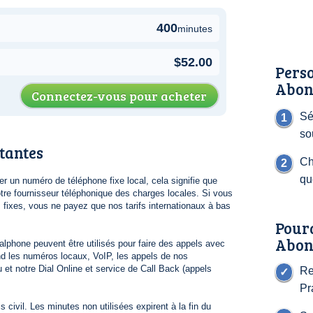
400
minutes
$52.00
Perso
Abon
Connectez-vous pour acheter
Sé
so
tantes
Ch
qu
 un numéro de téléphone fixe local, cela signifie que
re fournisseur téléphonique des charges locales. Si vous
s fixes, vous ne payez que nos tarifs internationaux à bas
Pour
Abon
lphone peuvent être utilisés pour faire des appels avec
 les numéros locaux, VoIP, les appels de nos
 et notre Dial Online et service de Call Back (appels
Re
Pr
 civil. Les minutes non utilisées expirent à la fin du