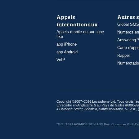
Appels
Autres 
internationaux
Global SMS
Appels mobile ou sur ligne
Numéros en
fixe
Answering S
app iPhone
Carte d'appe
app Android
Rappel
VoIP
Numérotatio
Copyright ©2007–2026 Localphone
Ltd
. Tous droits r
Enregistré en Angleterre & au Pays de Galles #608599
4 Paradise Street
,
Sheffield
,
South Yorkshire
,
S1 2DF
,
“THE ITSPA AWARDS 2014 AND Best Consumer VoIP AWARD 2