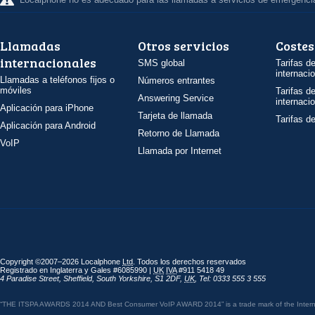
Llamadas
Otros servicios
Costes
internacionales
SMS global
Tarifas d
internaci
Llamadas a teléfonos fijos o
Números entrantes
móviles
Tarifas d
Answering Service
internaci
Aplicación para iPhone
Tarjeta de llamada
Tarifas d
Aplicación para Android
Retorno de Llamada
VoIP
Llamada por Internet
Copyright ©2007–2026 Localphone
Ltd
. Todos los derechos reservados
Registrado en Inglaterra y Gales #6085990 |
UK
IVA
#911 5418 49
4 Paradise Street
,
Sheffield
,
South Yorkshire
,
S1 2DF
,
UK
,
Tel: 0333 555 3 555
“THE ITSPA AWARDS 2014 AND Best Consumer VoIP AWARD 2014” is a trade mark of the Internet 