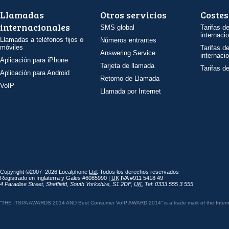
Llamadas
Otros servicios
Costes
internacionales
SMS global
Tarifas d
internaci
Llamadas a teléfonos fijos o
Números entrantes
móviles
Tarifas d
Answering Service
internaci
Aplicación para iPhone
Tarjeta de llamada
Tarifas d
Aplicación para Android
Retorno de Llamada
VoIP
Llamada por Internet
Copyright ©2007–2026 Localphone
Ltd
. Todos los derechos reservados
Registrado en Inglaterra y Gales #6085990 |
UK
IVA
#911 5418 49
4 Paradise Street
,
Sheffield
,
South Yorkshire
,
S1 2DF
,
UK
,
Tel: 0333 555 3 555
“THE ITSPA AWARDS 2014 AND Best Consumer VoIP AWARD 2014” is a trade mark of the Internet 