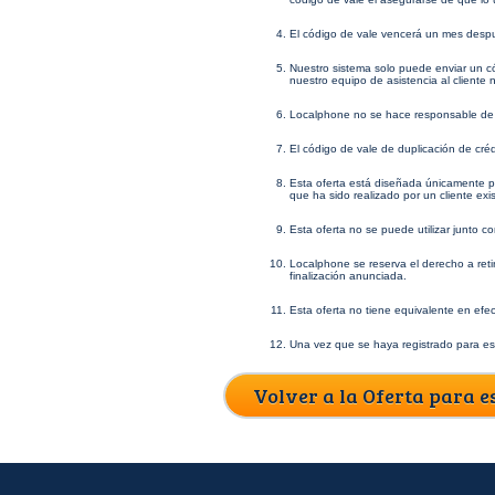
El código de vale vencerá un mes despu
Nuestro sistema solo puede enviar un có
nuestro equipo de asistencia al cliente 
Localphone no se hace responsable de l
El código de vale de duplicación de créd
Esta oferta está diseñada únicamente 
que ha sido realizado por un cliente exi
Esta oferta no se puede utilizar junto c
Localphone se reserva el derecho a retir
finalización anunciada.
Esta oferta no tiene equivalente en efec
Una vez que se haya registrado para est
Volver a la Oferta para e