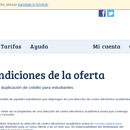
es, please
translate to English
.
Tarifas
Ayuda
Mi cuenta
diciones de la oferta
 duplicación de crédito para estudiantes.
er pedido de aquellos estudiantes que dispongan de una dirección de correo electrónico académic
te debe ser el propietario de una dirección de correo electrónico académica activa que contenga
to conocido.
e debe introducir su dirección de correo electrónico académica activa en
nuestra página para
le diseñado para un único cliente y de un solo uso. Es responsabilidad del destinatario del
tilice la persona correcta.