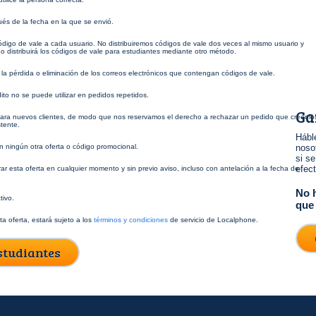
és de la fecha en la que se envió.
digo de vale a cada usuario. No distribuiremos códigos de vale dos veces al mismo usuario y
no distribuirá los códigos de vale para estudiantes mediante otro método.
a pérdida o eliminación de los correos electrónicos que contengan códigos de vale.
ito no se puede utilizar en pedidos repetidos.
Ga
para nuevos clientes, de modo que nos reservamos el derecho a rechazar un pedido que creemo
stente.
Hábl
on ningún otra oferta o código promocional.
nosot
si s
efec
ar esta oferta en cualquier momento y sin previo aviso, incluso con antelación a la fecha de
No h
tivo.
que
a oferta, estará sujeto a los
términos y condiciones
de servicio de Localphone.
studiantes