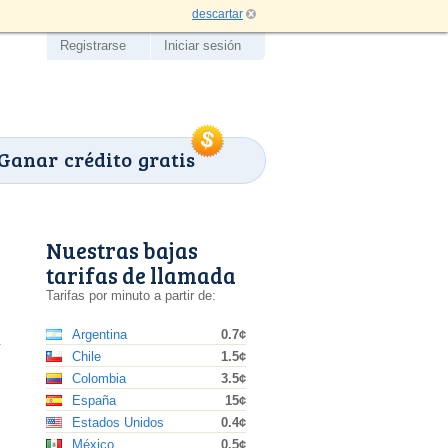
descartar
Registrarse
Iniciar sesión
Ganar crédito gratis
Nuestras bajas
tarifas de llamada
Tarifas por minuto a partir de:
Argentina
0.7¢
a
Chile
1.5¢
Colombia
3.5¢
España
15¢
Estados Unidos
0.4¢
México
0.5¢