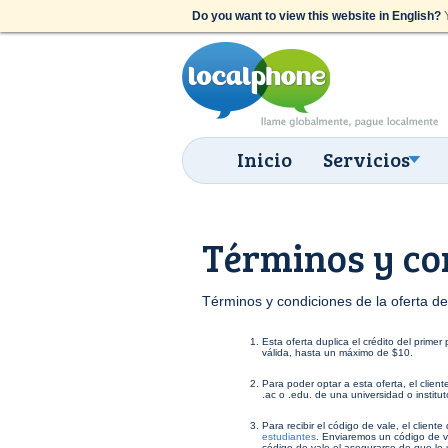
Do you want to view this website in English?
Y
Inicio
Servicios
Términos y con
Términos y condiciones de la oferta de
Esta oferta duplica el crédito del prim
válida, hasta un máximo de $10.
Para poder optar a esta oferta, el clien
.ac o .edu. de una universidad o institu
Para recibir el código de vale, el client
estudiantes
. Enviaremos un código de va
código de vale el asegurarse de que lo u