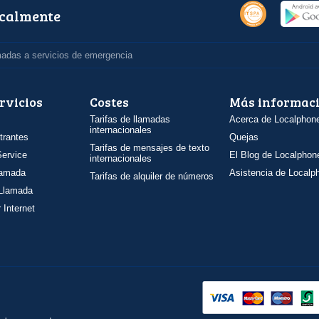
ocalmente
madas a servicios de emergencia
rvicios
Costes
Más informac
Tarifas de llamadas
Acerca de Localphon
internacionales
trantes
Quejas
Tarifas de mensajes de texto
ervice
El Blog de Localphon
internacionales
llamada
Asistencia de Localp
Tarifas de alquiler de números
 Llamada
 Internet