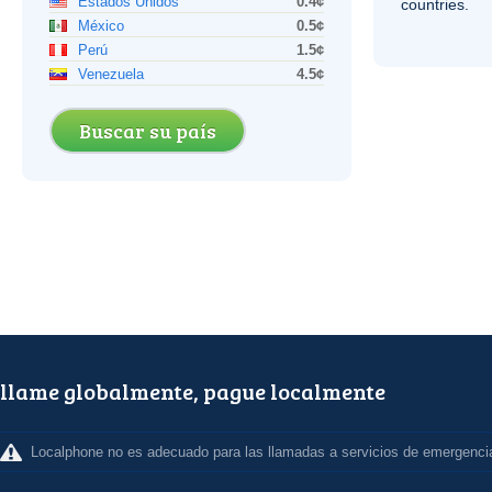
Estados Unidos
0.4¢
countries.
México
0.5¢
Perú
1.5¢
Venezuela
4.5¢
Buscar su país
llame globalmente, pague localmente
Localphone no es adecuado para las llamadas a servicios de emergenci