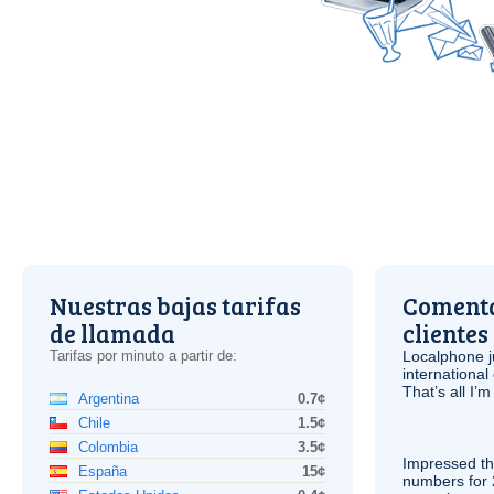
Nuestras bajas tarifas
Comenta
de llamada
clientes
Tarifas por minuto a partir de:
Localphone j
international 
That’s all I’
Argentina
0.7¢
Chile
1.5¢
Colombia
3.5¢
Impressed th
España
15¢
numbers for 