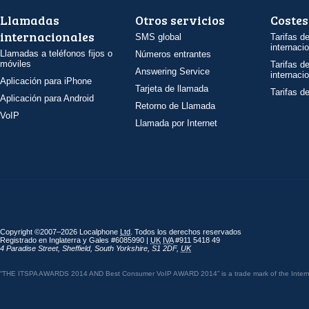
Llamadas
Otros servicios
Costes
internacionales
SMS global
Tarifas d
internaci
Llamadas a teléfonos fijos o
Números entrantes
móviles
Tarifas d
Answering Service
internaci
Aplicación para iPhone
Tarjeta de llamada
Tarifas d
Aplicación para Android
Retorno de Llamada
VoIP
Llamada por Internet
Copyright ©2007–2026 Localphone
Ltd
. Todos los derechos reservados
Registrado en Inglaterra y Gales #6085990 |
UK
IVA
#911 5418 49
4 Paradise Street
,
Sheffield
,
South Yorkshire
,
S1 2DF
,
UK
“THE ITSPA AWARDS 2014 AND Best Consumer VoIP AWARD 2014” is a trade mark of the Internet 