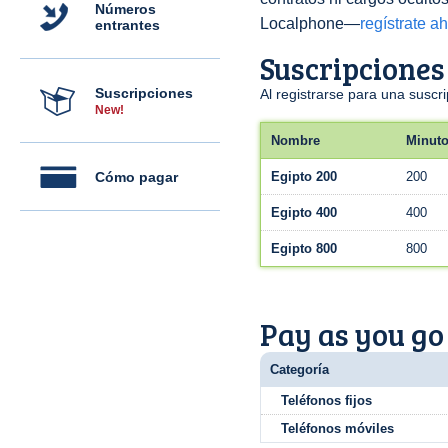
Números
Localphone—
regístrate a
entrantes
Suscripciones
Suscripciones
Al registrarse para una susc
New!
Nombre
Minut
Cómo pagar
Egipto 200
200
Egipto 400
400
Egipto 800
800
Pay as you go
Categoría
Teléfonos fijos
Teléfonos móviles