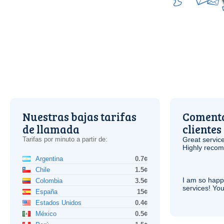
Nuestras bajas tarifas
Comenta
de llamada
clientes
Tarifas por minuto a partir de:
Great service
Highly reco
Argentina
0.7¢
Chile
1.5¢
I am so hap
Colombia
3.5¢
services! You
España
15¢
Estados Unidos
0.4¢
México
0.5¢