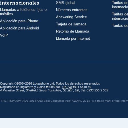
internacionales
SMS global
Tarifas d
internaci
Llamadas a teléfonos fijos o
Números entrantes
móviles
Tarifas d
Answering Service
internaci
Aplicación para iPhone
Tarjeta de llamada
Tarifas d
Aplicación para Android
Retorno de Llamada
VoIP
Llamada por Internet
Copyright ©2007–2026 Localphone
Ltd
. Todos los derechos reservados
Registrado en Inglaterra y Gales #6085990 |
UK
IVA
#911 5418 49
4 Paradise Street
,
Sheffield
,
South Yorkshire
,
S1 2DF
,
UK
,
Tel: 0333 555 3 555
“THE ITSPA AWARDS 2014 AND Best Consumer VoIP AWARD 2014” is a trade mark of the Internet 