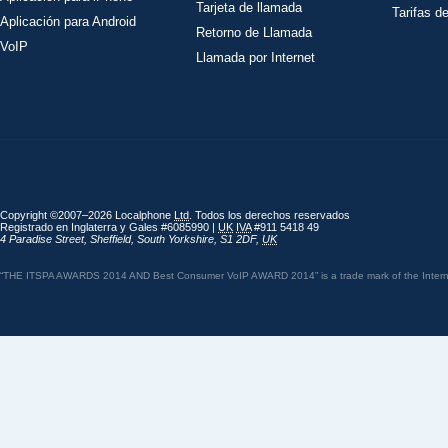
Tarjeta de llamada
Tarifas d
Aplicación para Android
Retorno de Llamada
VoIP
Llamada por Internet
Copyright ©2007–2026 Localphone
Ltd
. Todos los derechos reservados
Registrado en Inglaterra y Gales #6085990 |
UK
IVA
#911 5418 49
4 Paradise Street
,
Sheffield
,
South Yorkshire
,
S1 2DF
,
UK
“THE ITSPA AWARDS 2014 AND Best Consumer VoIP AWARD 2014” is a trade mark of the Internet 