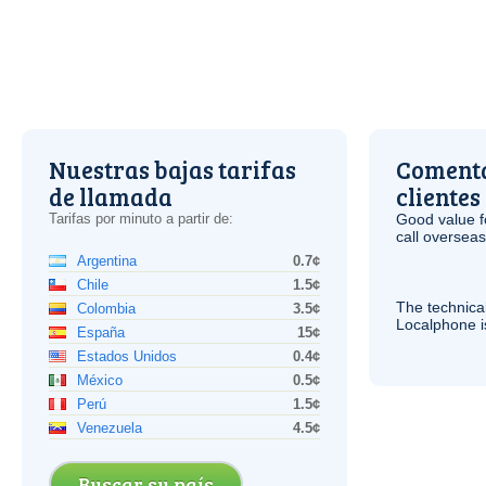
Nuestras bajas tarifas
Comenta
de llamada
clientes
Tarifas por minuto a partir de:
Good value f
call overseas,
Argentina
0.7¢
Chile
1.5¢
The technica
Colombia
3.5¢
Localphone 
España
15¢
Estados Unidos
0.4¢
México
0.5¢
Perú
1.5¢
Venezuela
4.5¢
Buscar su país