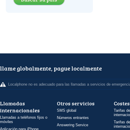
llame globalmente, pague localmente
Localphone no es adecuado para las llamadas a servicios de emergenci
Llamadas
Otros servicios
Costes
internacionales
SMS global
Tarifas d
internaci
Llamadas a teléfonos fijos o
Números entrantes
móviles
Tarifas d
Answering Service
internaci
Aplicación para iPhone