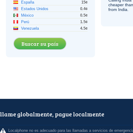
Calling India
España
15¢
cheaper than
Estados Unidos
0.4¢
from India.
México
0.5¢
Perú
1.5¢
Venezuela
4.5¢
Buscar su país
llame globalmente, pague localmente
Localphone no es adecuado para las llamadas a servicios de emergenci