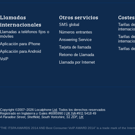
Llamadas
Otros servicios
Costes
internacionales
SMS global
Tarifas d
internaci
Llamadas a teléfonos fijos o
Números entrantes
móviles
Tarifas d
Answering Service
internaci
Aplicación para iPhone
Tarjeta de llamada
Tarifas d
Aplicación para Android
Retorno de Llamada
VoIP
Llamada por Internet
Copyright ©2007–2026 Localphone
Ltd
. Todos los derechos reservados
Registrado en Inglaterra y Gales #6085990 |
UK
IVA
#911 5418 49
4 Paradise Street
,
Sheffield
,
South Yorkshire
,
S1 2DF
,
UK
“THE ITSPA AWARDS 2014 AND Best Consumer VoIP AWARD 2014” is a trade mark of the Internet 