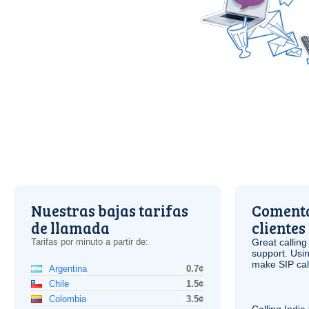
Nuestras bajas tarifas
Comenta
de llamada
clientes
Tarifas por minuto a partir de:
Great calling
support. Usi
make
SIP
cal
Argentina
0.7¢
Chile
1.5¢
Colombia
3.5¢