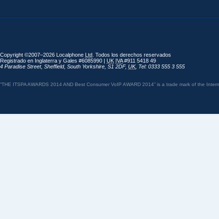
Copyright ©2007–2026 Localphone
Ltd
. Todos los derechos reservados
Registrado en Inglaterra y Gales #6085990 |
UK
IVA
#911 5418 49
4 Paradise Street
,
Sheffield
,
South Yorkshire
,
S1 2DF
,
UK
,
Tel: 0333 555 3 555
“THE ITSPA AWARDS 2014 AND Best Consumer VoIP AWARD 2014” is a trade mark of the Internet 