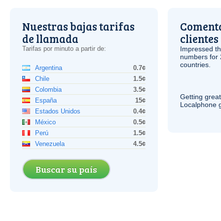
Nuestras bajas tarifas
Comenta
de llamada
clientes
Tarifas por minuto a partir de:
Impressed th
numbers for 
countries.
Argentina
0.7¢
Chile
1.5¢
Colombia
3.5¢
Getting grea
España
15¢
Localphone g
Estados Unidos
0.4¢
México
0.5¢
Perú
1.5¢
Venezuela
4.5¢
Buscar su país