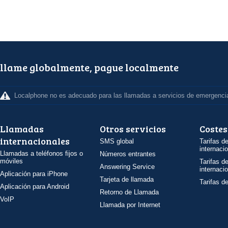
llame globalmente, pague localmente
Localphone no es adecuado para las llamadas a servicios de emergenci
Llamadas
Otros servicios
Costes
internacionales
SMS global
Tarifas d
internaci
Llamadas a teléfonos fijos o
Números entrantes
móviles
Tarifas d
Answering Service
internaci
Aplicación para iPhone
Tarjeta de llamada
Tarifas d
Aplicación para Android
Retorno de Llamada
VoIP
Llamada por Internet