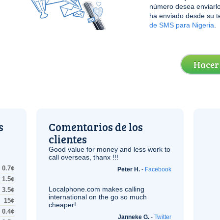
número desea enviarlo
ha enviado desde su t
de SMS para Nigeria
.
Hacer
s
Comentarios de los
clientes
Good value for money and less work to
call overseas, thanx !!!
0.7¢
Peter H.
-
Facebook
1.5¢
Localphone.com makes calling
3.5¢
international on the go so much
15¢
cheaper!
0.4¢
Janneke G.
-
Twitter