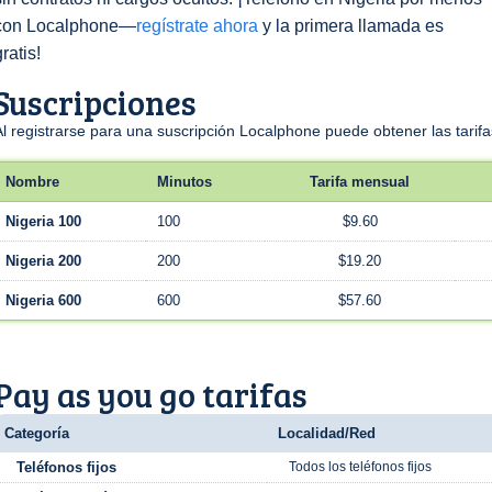
con Localphone—
regístrate ahora
y la primera llamada es
gratis!
Suscripciones
Al registrarse para una suscripción Localphone puede obtener las tari
Nombre
Minutos
Tarifa mensual
Nigeria 100
100
$9.60
Nigeria 200
200
$19.20
Nigeria 600
600
$57.60
Pay as you go tarifas
Categoría
Localidad/Red
Teléfonos fijos
Todos los teléfonos fijos