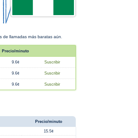
fas de llamadas más baratas aún.
Precio/minuto
9.6¢
Suscribir
9.6¢
Suscribir
9.6¢
Suscribir
Precio/minuto
15.5¢