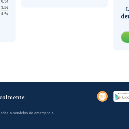
0.5¢
L
1.5¢
de
4.5¢
ocalmente
madas a servicios de emergencia