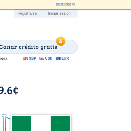
descartar
Registrarse
Iniciar sesión
Ganar crédito gratis
neda:
GBP
USD
EUR
9.6¢