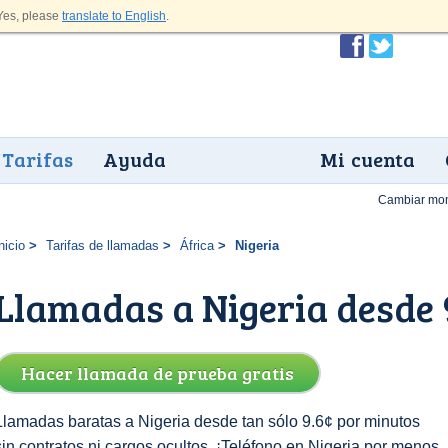
es, please
translate to English
.
Tarifas
Ayuda
Mi cuenta
Cambiar mo
nicio
Tarifas de llamadas
África
Nigeria
Llamadas a Nigeria desde 
Hacer llamada de prueba gratis
Llamadas baratas a Nigeria desde tan sólo 9.6¢ por minutos
sin contratos ni cargos ocultos. ¡Teléfono en Nigeria por menos