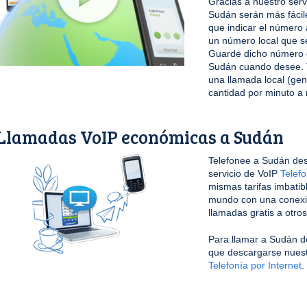
Gracias a nuestro serv
Sudán serán más fácil
que indicar el número 
un número local que s
Guarde dicho número en
Sudán cuando desee. T
una llamada local (ge
cantidad por minuto a 
Llamadas VoIP económicas a Sudán
Telefonee a Sudán des
servicio de VoIP
Telefo
mismas tarifas imbatib
mundo con una conexi
llamadas gratis a otro
Para llamar a Sudán de
que descargarse nuestr
Telefonía por Internet
.