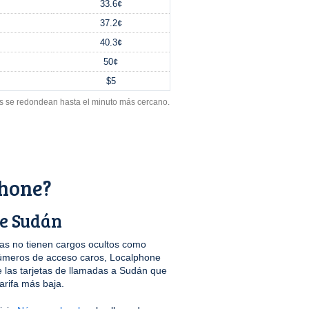
33.6¢
37.2¢
40.3¢
50¢
$5
s se redondean hasta el minuto más cercano.
phone?
de Sudán
s no tienen cargos ocultos como
úmeros de acceso caros, Localphone
las tarjetas de llamadas a Sudán que
arifa más baja.