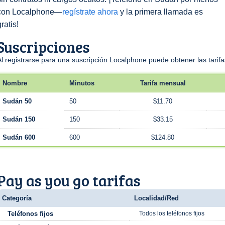
con Localphone—
regístrate ahora
y la primera llamada es
gratis!
Suscripciones
Al registrarse para una suscripción Localphone puede obtener las tari
Nombre
Minutos
Tarifa mensual
Sudán 50
50
$11.70
Sudán 150
150
$33.15
Sudán 600
600
$124.80
Pay as you go tarifas
Categoría
Localidad/Red
Teléfonos fijos
Todos los teléfonos fijos