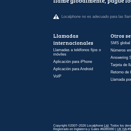
llame globalmente, pague l
Localphone no es adecuado para las lla
Llamadas
Otros se
internacionales
SMS global
Llamadas a teléfonos fijos o
Números en
móviles
Answering S
Aplicación para iPhone
Tarjeta de 
Aplicación para Android
Retorno de
VoIP
Llamada por
Copyright ©2007–2026 Localphone
Ltd
. Todos los de
Registrado en Inglaterra y Gales #6085990 |
UK
IVA
#9