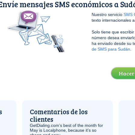
Envíe mensajes SMS económicos a Sud
Nuestro servicio
SMS G
texto internacionales 
Solo tiene que escribi
número desea enviarlo
ha enviado desde su t
de SMS para Sudán
.
Hacer
s
Comentarios de los
clientes
GetDialing.com’s best of the month for
May is Localphone, because it’s so