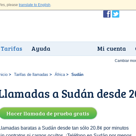
es, please
translate to English
.
Tarifas
Ayuda
Mi cuenta
Cambiar mo
nicio
Tarifas de llamadas
África
Sudán
Llamadas a Sudán desde 2
Hacer llamada de prueba gratis
Llamadas baratas a Sudán desde tan sólo 20.8¢ por minutos
sin contratos ni cargos ocultos. ¡Teléfono en Sudán por menos