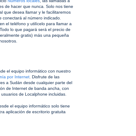
icio
Números locales
, las llamadas a
es de hacer que nunca. Solo nos tiene
al que desea llamar y le facilitaremos
e conectará al número indicado.
 el teléfono y utilícelo para llamar a
odo lo que pagará será el precio de
neralmente gratis) más una pequeña
nosotros.
de el equipo informático con nuestro
nía por Internet
. Disfrute de las
les a Sudán desde cualquier parte del
ón de Internet de banda ancha, con
s usuarios de Localphone incluidas.
sde el equipo informático solo tiene
a aplicación de escritorio gratuita