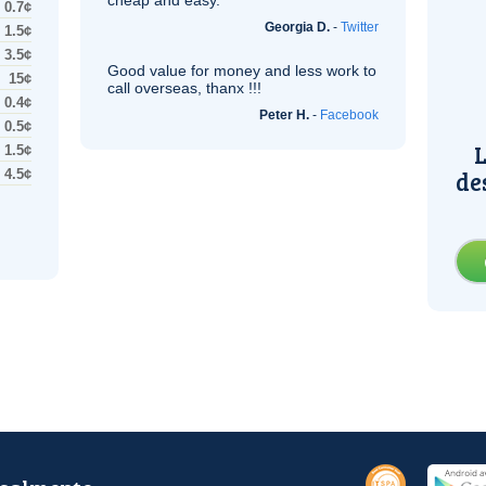
cheap and easy.
0.7¢
Georgia D.
-
Twitter
1.5¢
3.5¢
Good value for money and less work to
15¢
call overseas, thanx !!!
0.4¢
Peter H.
-
Facebook
0.5¢
L
1.5¢
de
4.5¢