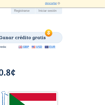
descartar
Registrarse
Iniciar sesión
Ganar crédito gratis
neda:
GBP
USD
EUR
0.8¢