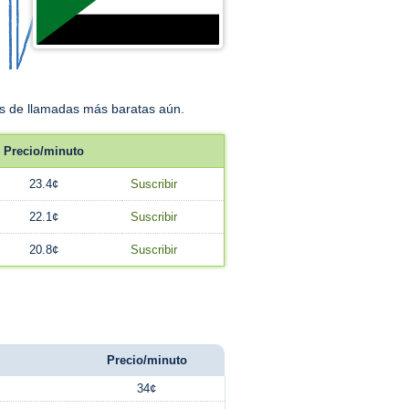
fas de llamadas más baratas aún.
Precio/minuto
23.4¢
Suscribir
22.1¢
Suscribir
20.8¢
Suscribir
Precio/minuto
34¢