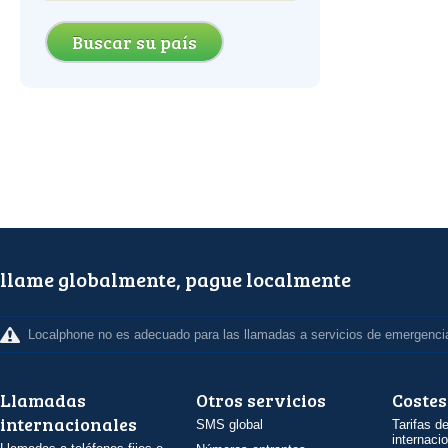
Buscar su país
llame globalmente, pague localmente
Localphone no es adecuado para las llamadas a servicios de emergenci
Llamadas
Otros servicios
Costes
internacionales
SMS global
Tarifas d
internaci