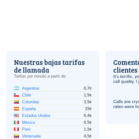
Nuestras bajas tarifas
Comenta
de llamada
clientes
Tarifas por minuto a partir de:
It’s terrific,
call quality, I
Argentina
0.7¢
Chile
1.5¢
Calls are cry
Colombia
3.5¢
rates were ha
España
15¢
Estados Unidos
0.4¢
México
0.5¢
Perú
1.5¢
Venezuela
4.5¢