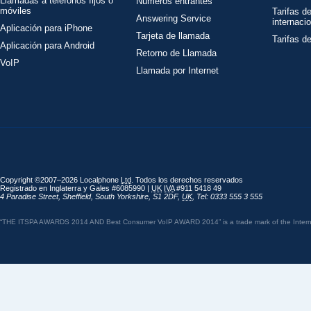
Llamadas a teléfonos fijos o
Números entrantes
móviles
Tarifas d
Answering Service
internaci
Aplicación para iPhone
Tarjeta de llamada
Tarifas d
Aplicación para Android
Retorno de Llamada
VoIP
Llamada por Internet
Copyright ©2007–2026 Localphone
Ltd
. Todos los derechos reservados
Registrado en Inglaterra y Gales #6085990 |
UK
IVA
#911 5418 49
4 Paradise Street
,
Sheffield
,
South Yorkshire
,
S1 2DF
,
UK
,
Tel: 0333 555 3 555
“THE ITSPA AWARDS 2014 AND Best Consumer VoIP AWARD 2014” is a trade mark of the Internet 