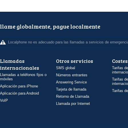
llame globalmente, pague localmente
Localphone no es adecuado para las llamadas a servicios de emergenci
Llamadas
Otros servicios
Costes
internacionales
SMS global
Tarifas d
internaci
Llamadas a teléfonos fijos o
Números entrantes
móviles
Tarifas d
Answering Service
internaci
Aplicación para iPhone
Tarjeta de llamada
Tarifas d
Aplicación para Android
Retorno de Llamada
VoIP
Llamada por Internet