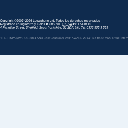
Copyright ©2007–2026 Localphone
Ltd
. Todos los derechos reservados
Registrado en Inglaterra y Gales #6085990 |
UK
IVA
#911 5418 49
4 Paradise Street
,
Sheffield
,
South Yorkshire
,
S1 2DF
,
UK
,
Tel: 0333 555 3 555
“THE ITSPA AWARDS 2014 AND Best Consumer VoIP AWARD 2014” is a trade mark of the Internet 