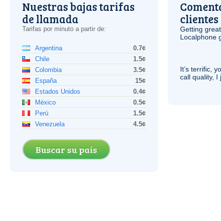
Nuestras bajas tarifas
Comenta
de llamada
clientes
Tarifas por minuto a partir de:
Getting grea
Localphone g
Argentina
0.7¢
Chile
1.5¢
It’s terrific,
Colombia
3.5¢
call quality, I
España
15¢
Estados Unidos
0.4¢
México
0.5¢
Perú
1.5¢
Venezuela
4.5¢
Buscar su país