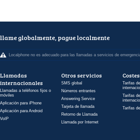
llame globalmente, pague localmente
Localphone no es adecuado para las llamadas a servicios de emergenci
Llamadas
Otros servicios
Costes
internacionales
SMS global
Tarifas d
internaci
Llamadas a teléfonos fijos o
Números entrantes
móviles
Tarifas d
Answering Service
internaci
Aplicación para iPhone
Tarjeta de llamada
Tarifas d
Aplicación para Android
Retorno de Llamada
VoIP
Llamada por Internet