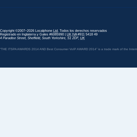
Copyright ©2007–2026 Localphone
Ltd
. Todos los derechos reservados
Registrado en Inglaterra y Gales #6085990 |
UK
IVA
#911 5418 49
4 Paradise Street
,
Sheffield
,
South Yorkshire
,
S1 2DF
,
UK
“THE ITSPA AWARDS 2014 AND Best Consumer VoIP AWARD 2014” is a trade mark of the Internet 