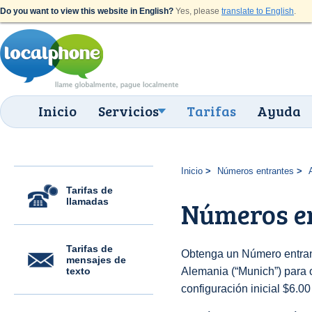
Do you want to view this website in English?
Yes, please
translate to English
.
Inicio
Servicios
Tarifas
Ayuda
Inicio
Números entrantes
Tarifas de
llamadas
Números e
Tarifas de
Obtenga un Número entran
mensajes de
texto
Alemania (“Munich”) para o
configuración inicial $6.0