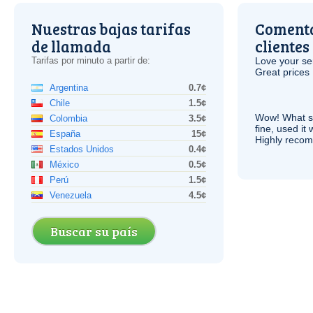
Nuestras bajas tarifas
Comenta
de llamada
clientes
Tarifas por minuto a partir de:
Love your ser
Great prices 
Argentina
0.7¢
Chile
1.5¢
Wow! What se
Colombia
3.5¢
fine, used it
España
15¢
Highly recom
Estados Unidos
0.4¢
México
0.5¢
Perú
1.5¢
Venezuela
4.5¢
Buscar su país