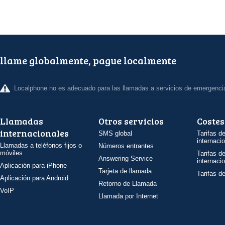
llame globalmente, pague localmente
Localphone no es adecuado para las llamadas a servicios de emergenci
Llamadas
Otros servicios
Costes
internacionales
SMS global
Tarifas d
internaci
Llamadas a teléfonos fijos o
Números entrantes
móviles
Tarifas d
Answering Service
internaci
Aplicación para iPhone
Tarjeta de llamada
Tarifas d
Aplicación para Android
Retorno de Llamada
VoIP
Llamada por Internet