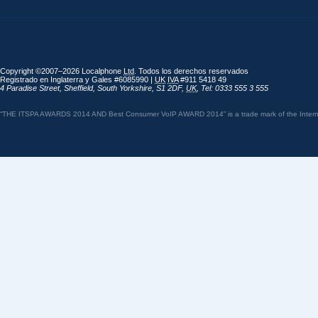
Copyright ©2007–2026 Localphone
Ltd
. Todos los derechos reservados
Registrado en Inglaterra y Gales #6085990 |
UK
IVA
#911 5418 49
4 Paradise Street
,
Sheffield
,
South Yorkshire
,
S1 2DF
,
UK
,
Tel: 0333 555 3 555
“THE ITSPA AWARDS 2014 AND Best Consumer VoIP AWARD 2014” is a trade mark of the Internet 