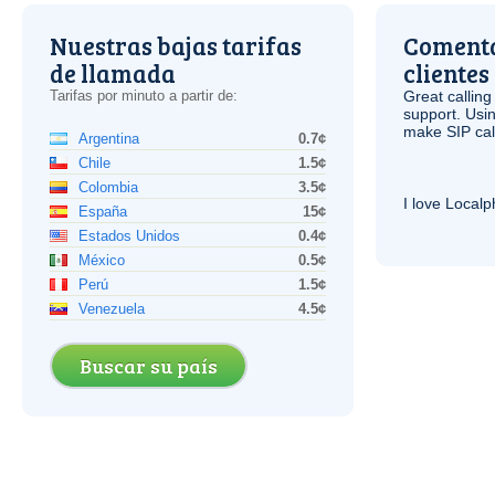
Nuestras bajas tarifas
Comenta
de llamada
clientes
Tarifas por minuto a partir de:
Great calling
support. Usi
make
SIP
cal
Argentina
0.7¢
Chile
1.5¢
Colombia
3.5¢
I love Local
España
15¢
Estados Unidos
0.4¢
México
0.5¢
Perú
1.5¢
Venezuela
4.5¢
Buscar su país