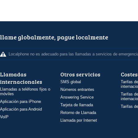
llame globalmente, pague localmente
Localphone no es adecuado para las llamadas a servicios de emergenci
Llamadas
Otros servicios
Costes
internacionales
SMS global
Tarifas d
internaci
Llamadas a teléfonos fijos o
Números entrantes
móviles
Tarifas d
Answering Service
internaci
Aplicación para iPhone
Tarjeta de llamada
Tarifas d
Aplicación para Android
Retorno de Llamada
VoIP
Llamada por Internet