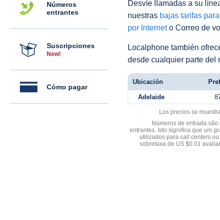
Desvíe llamadas a su línea 
Números
entrantes
nuestras
bajas tarifas par
por Internet
o Correo de voz
Suscripciones
Localphone también ofre
New!
desde cualquier parte del
Ubicación
Pref
Cómo pagar
Adelaide
8
Los precios se muestr
Números de entrada são d
entrantes. Isto significa que u
utilizados para call centers
sobretaxa de US $0.01 avali