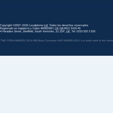
Copyright ©2007–2026 Localphone
Ltd
. Todos los derechos reservados
Registrado en Inglaterra y Gales #6085990 |
UK
IVA
#911 5418 49
4 Paradise Street
,
Sheffield
,
South Yorkshire
,
S1 2DF
,
UK
,
Tel: 0333 555 3 555
“THE ITSPA AWARDS 2014 AND Best Consumer VoIP AWARD 2014” is a trade mark of the Internet 