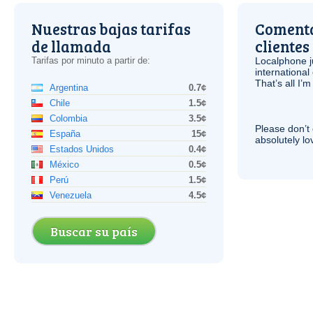
Nuestras bajas tarifas
Comenta
de llamada
clientes
Tarifas por minuto a partir de:
Localphone j
international 
That’s all I’
Argentina
0.7¢
Chile
1.5¢
Colombia
3.5¢
Please don’t 
España
15¢
absolutely lo
Estados Unidos
0.4¢
México
0.5¢
Perú
1.5¢
Venezuela
4.5¢
Buscar su país