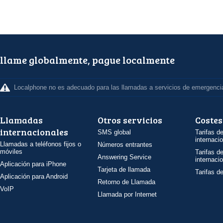
llame globalmente, pague localmente
Localphone no es adecuado para las llamadas a servicios de emergenci
Llamadas
Otros servicios
Costes
internacionales
SMS global
Tarifas d
internaci
Llamadas a teléfonos fijos o
Números entrantes
móviles
Tarifas d
Answering Service
internaci
Aplicación para iPhone
Tarjeta de llamada
Tarifas d
Aplicación para Android
Retorno de Llamada
VoIP
Llamada por Internet