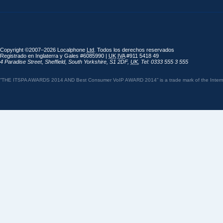
Copyright ©2007–2026 Localphone
Ltd
. Todos los derechos reservados
Registrado en Inglaterra y Gales #6085990 |
UK
IVA
#911 5418 49
4 Paradise Street
,
Sheffield
,
South Yorkshire
,
S1 2DF
,
UK
,
Tel: 0333 555 3 555
“THE ITSPA AWARDS 2014 AND Best Consumer VoIP AWARD 2014” is a trade mark of the Internet 