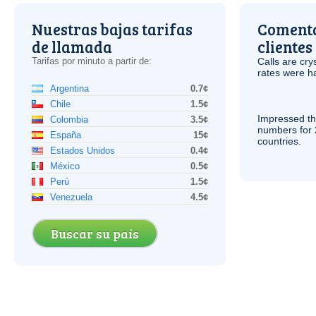
Nuestras bajas tarifas
Comenta
de llamada
clientes
Tarifas por minuto a partir de:
Calls are cry
rates were ha
Argentina
0.7¢
Chile
1.5¢
Impressed th
Colombia
3.5¢
numbers for 
España
15¢
countries.
Estados Unidos
0.4¢
México
0.5¢
Perú
1.5¢
Venezuela
4.5¢
Buscar su país