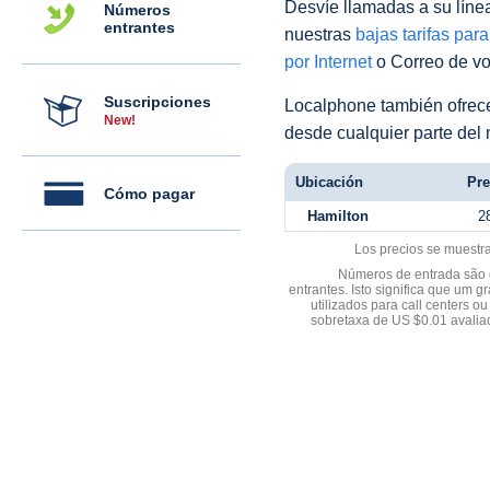
Desvíe llamadas a su línea 
Números
entrantes
nuestras
bajas tarifas par
por Internet
o Correo de voz
Suscripciones
Localphone también ofre
New!
desde cualquier parte del
Ubicación
Pre
Cómo pagar
Hamilton
2
Los precios se muestr
Números de entrada são d
entrantes. Isto significa que u
utilizados para call centers
sobretaxa de US $0.01 avali