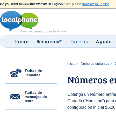
Do you want to view this website in English?
Yes, please
translate to English
.
Inicio
Servicios
Tarifas
Ayuda
Inicio
Números entrantes
Tarifas de
llamadas
Números en
Tarifas de
Obtenga un Número entran
mensajes de
texto
Canadá (“Hamilton”) para o
configuración inicial $6.0