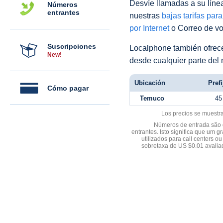
Desvíe llamadas a su línea 
Números
entrantes
nuestras
bajas tarifas par
por Internet
o Correo de voz
Suscripciones
Localphone también ofre
New!
desde cualquier parte del
Ubicación
Prefi
Cómo pagar
Temuco
45
Los precios se muestr
Números de entrada são d
entrantes. Isto significa que u
utilizados para call centers
sobretaxa de US $0.01 avali