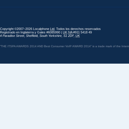
Copyright ©2007–2026 Localphone
Ltd
. Todos los derechos reservados
Registrado en Inglaterra y Gales #6085990 |
UK
IVA
#911 5418 49
4 Paradise Street
,
Sheffield
,
South Yorkshire
,
S1 2DF
,
UK
“THE ITSPA AWARDS 2014 AND Best Consumer VoIP AWARD 2014” is a trade mark of the Internet 