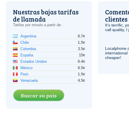
Nuestras bajas tarifas
Comenta
de llamada
clientes
Tarifas por minuto a partir de:
It’s terrific,
call quality, I
Argentina
0.7¢
Chile
1.5¢
Localphone.
Colombia
3.5¢
internationa
España
15¢
cheaper!
Estados Unidos
0.4¢
México
0.5¢
Perú
1.5¢
Venezuela
4.5¢
Buscar su país