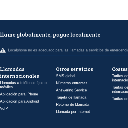
llame globalmente, pague localmente
Localphone no es adecuado para las llamadas a servicios de emergenci
Llamadas
Otros servicios
Costes
internacionales
SMS global
Tarifas d
internaci
Llamadas a teléfonos fijos o
Números entrantes
móviles
Tarifas d
Answering Service
internaci
Aplicación para iPhone
Tarjeta de llamada
Tarifas d
Aplicación para Android
Retorno de Llamada
VoIP
Llamada por Internet