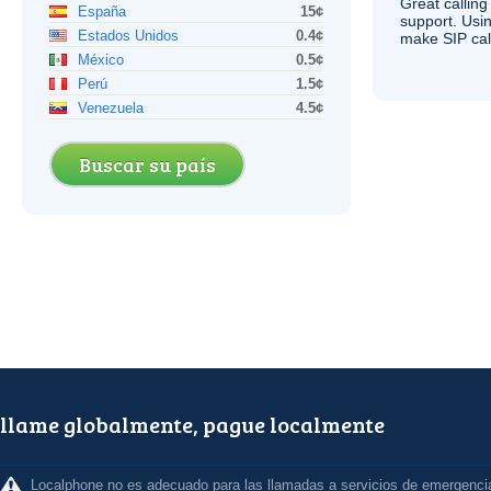
Great calling
España
15¢
support. Usi
Estados Unidos
0.4¢
make
SIP
cal
México
0.5¢
Perú
1.5¢
Venezuela
4.5¢
Buscar su país
llame globalmente, pague localmente
Localphone no es adecuado para las llamadas a servicios de emergenci