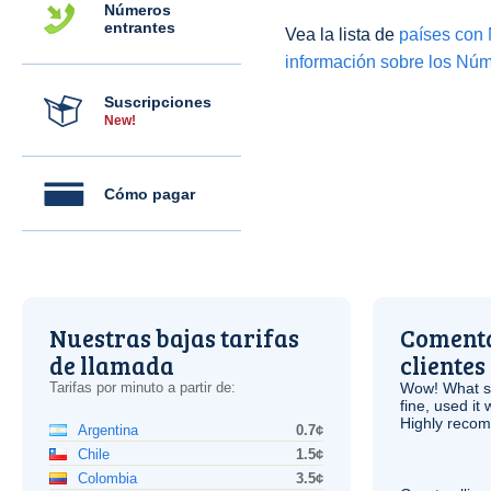
Números
entrantes
Vea la lista de
países con
información sobre los Núm
Suscripciones
New!
Cómo pagar
Nuestras bajas tarifas
Comenta
de llamada
clientes
Tarifas por minuto a partir de:
Wow! What se
fine, used it
Highly recom
Argentina
0.7¢
Chile
1.5¢
Colombia
3.5¢