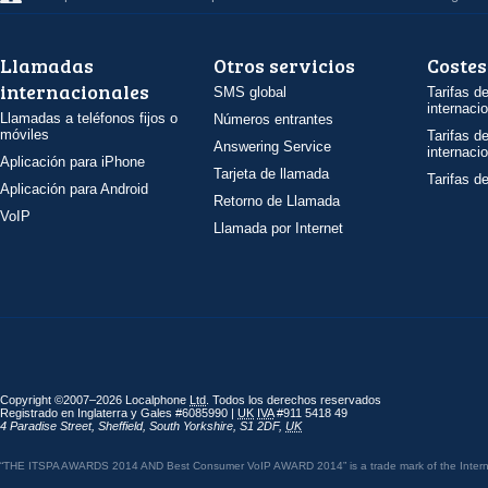
Llamadas
Otros servicios
Costes
internacionales
SMS global
Tarifas d
internaci
Llamadas a teléfonos fijos o
Números entrantes
móviles
Tarifas d
Answering Service
internaci
Aplicación para iPhone
Tarjeta de llamada
Tarifas d
Aplicación para Android
Retorno de Llamada
VoIP
Llamada por Internet
Copyright ©2007–2026 Localphone
Ltd
. Todos los derechos reservados
Registrado en Inglaterra y Gales #6085990 |
UK
IVA
#911 5418 49
4 Paradise Street
,
Sheffield
,
South Yorkshire
,
S1 2DF
,
UK
“THE ITSPA AWARDS 2014 AND Best Consumer VoIP AWARD 2014” is a trade mark of the Internet 