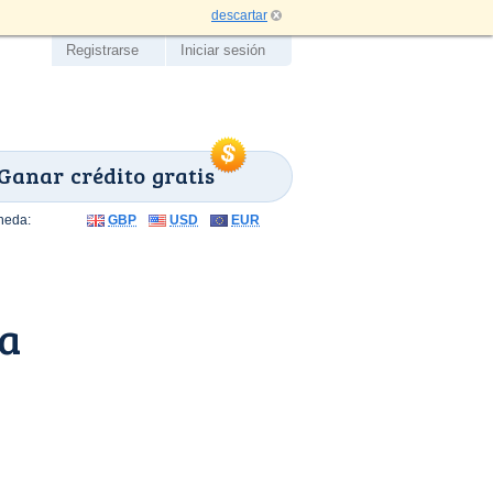
descartar
Registrarse
Iniciar sesión
Ganar crédito gratis
neda:
GBP
USD
EUR
la