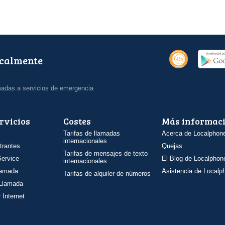
ocalmente
madas a servicios de emergencia
rvicios
Costes
Más informac
Tarifas de llamadas
Acerca de Localphon
internacionales
trantes
Quejas
Tarifas de mensajes de texto
ervice
El Blog de Localphon
internacionales
llamada
Asistencia de Localp
Tarifas de alquiler de números
 Llamada
 Internet