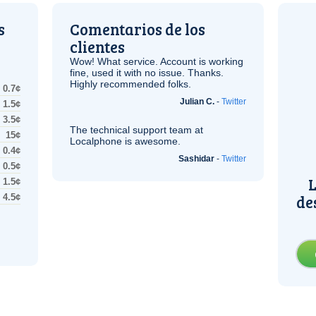
s
Comentarios de los
clientes
Wow! What service. Account is working
fine, used it with no issue. Thanks.
Highly recommended folks.
0.7¢
Julian C.
-
Twitter
1.5¢
3.5¢
The technical support team at
15¢
Localphone is awesome.
0.4¢
Sashidar
-
Twitter
0.5¢
L
1.5¢
de
4.5¢