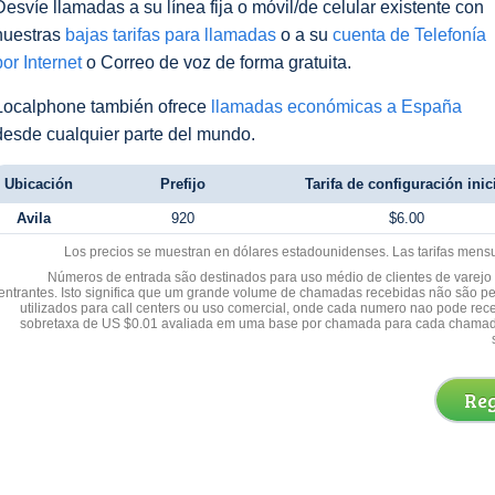
Desvíe llamadas a su línea fija o móvil/de celular existente con
nuestras
bajas tarifas para llamadas
o a su
cuenta de Telefonía
por Internet
o Correo de voz de forma gratuita.
Localphone también ofrece
llamadas económicas a España
desde cualquier parte del mundo.
Ubicación
Prefijo
Tarifa de configuración inic
Avila
920
$6.00
Los precios se muestran en dólares estadounidenses. Las tarifas mens
Números de entrada são destinados para uso médio de clientes de varejo y
entrantes. Isto significa que um grande volume de chamadas recebidas não são p
utilizados para call centers ou uso comercial, onde cada numero nao pode re
sobretaxa de US $0.01 avaliada em uma base por chamada para cada chamad
Reg