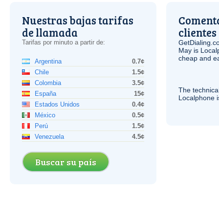
Nuestras bajas tarifas
Comenta
de llamada
clientes
Tarifas por minuto a partir de:
GetDialing.c
May is Local
cheap and e
Argentina
0.7¢
Chile
1.5¢
Colombia
3.5¢
The technica
España
15¢
Localphone 
Estados Unidos
0.4¢
México
0.5¢
Perú
1.5¢
Venezuela
4.5¢
Buscar su país