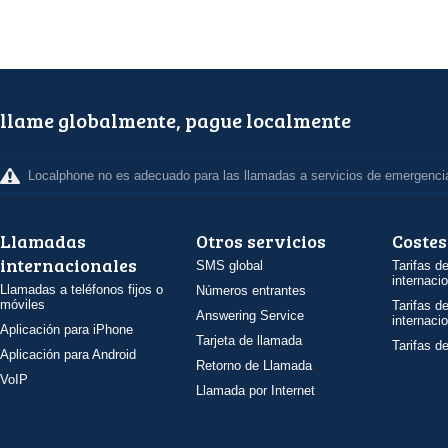
llame globalmente, pague localmente
Localphone no es adecuado para las llamadas a servicios de emergenci
Llamadas
Otros servicios
Costes
internacionales
SMS global
Tarifas d
internaci
Llamadas a teléfonos fijos o
Números entrantes
móviles
Tarifas d
Answering Service
internaci
Aplicación para iPhone
Tarjeta de llamada
Tarifas d
Aplicación para Android
Retorno de Llamada
VoIP
Llamada por Internet