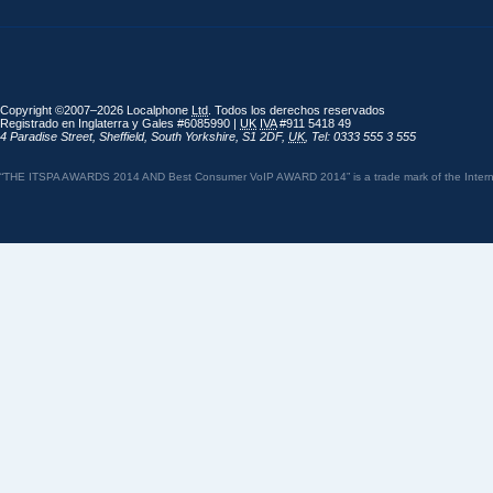
Copyright ©2007–2026 Localphone
Ltd
. Todos los derechos reservados
Registrado en Inglaterra y Gales #6085990 |
UK
IVA
#911 5418 49
4 Paradise Street
,
Sheffield
,
South Yorkshire
,
S1 2DF
,
UK
,
Tel: 0333 555 3 555
“THE ITSPA AWARDS 2014 AND Best Consumer VoIP AWARD 2014” is a trade mark of the Internet 