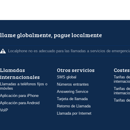
llame globalmente, pague localmente
Localphone no es adecuado para las llamadas a servicios de emergenci
Llamadas
Otros servicios
Costes
internacionales
SMS global
Tarifas d
internaci
Llamadas a teléfonos fijos o
Números entrantes
móviles
Tarifas d
Answering Service
internaci
Aplicación para iPhone
Tarjeta de llamada
Tarifas d
Aplicación para Android
Retorno de Llamada
VoIP
Llamada por Internet