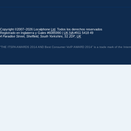
Copyright ©2007–2026 Localphone
Ltd
. Todos los derechos reservados
Registrado en Inglaterra y Gales #6085990 |
UK
IVA
#911 5418 49
4 Paradise Street
,
Sheffield
,
South Yorkshire
,
S1 2DF
,
UK
“THE ITSPA AWARDS 2014 AND Best Consumer VoIP AWARD 2014” is a trade mark of the Internet 