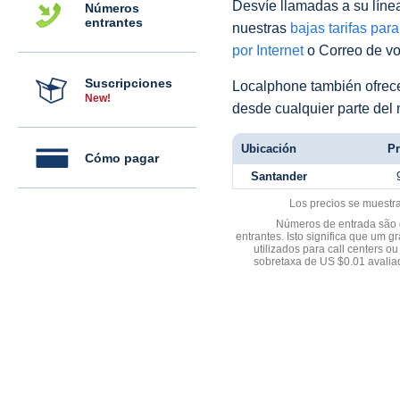
Desvíe llamadas a su línea 
Números
entrantes
nuestras
bajas tarifas par
por Internet
o Correo de voz
Suscripciones
Localphone también ofre
New!
desde cualquier parte del
Ubicación
Pr
Cómo pagar
Santander
Los precios se muestr
Números de entrada são d
entrantes. Isto significa que u
utilizados para call centers
sobretaxa de US $0.01 avali