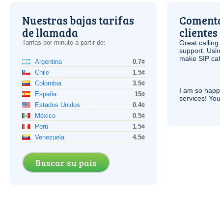
Nuestras bajas tarifas
Comenta
de llamada
clientes
Tarifas por minuto a partir de:
Great calling
support. Usi
make
SIP
cal
Argentina
0.7¢
Chile
1.5¢
Colombia
3.5¢
I am so hap
España
15¢
services! You
Estados Unidos
0.4¢
México
0.5¢
Perú
1.5¢
Venezuela
4.5¢
Buscar su país