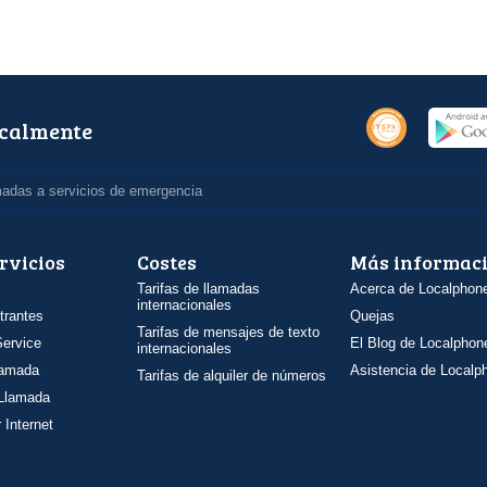
ocalmente
madas a servicios de emergencia
rvicios
Costes
Más informac
Tarifas de llamadas
Acerca de Localphon
internacionales
trantes
Quejas
Tarifas de mensajes de texto
ervice
El Blog de Localphon
internacionales
llamada
Asistencia de Localp
Tarifas de alquiler de números
 Llamada
 Internet