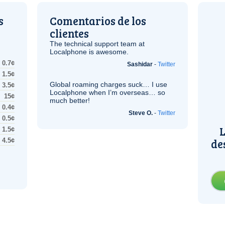
s
Comentarios de los
clientes
The technical support team at
Localphone is awesome.
0.7¢
Sashidar
-
Twitter
1.5¢
Global roaming charges suck… I use
3.5¢
Localphone when I’m overseas… so
15¢
much better!
0.4¢
Steve O.
-
Twitter
0.5¢
L
1.5¢
de
4.5¢