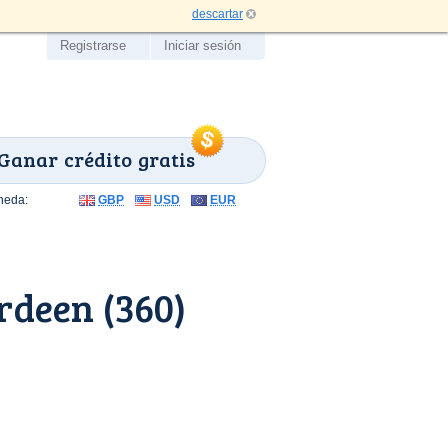
descartar
Registrarse
Iniciar sesión
Ganar crédito gratis
neda:
GBP
USD
EUR
rdeen (360)