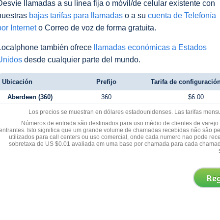
Desvíe llamadas a su línea fija o móvil/de celular existente con
nuestras
bajas tarifas para llamadas
o a su
cuenta de Telefonía
por Internet
o Correo de voz de forma gratuita.
Localphone también ofrece
llamadas económicas a Estados
Unidos
desde cualquier parte del mundo.
Ubicación
Prefijo
Tarifa de configuración
Aberdeen (360)
360
$6.00
Los precios se muestran en dólares estadounidenses. Las tarifas mens
Números de entrada são destinados para uso médio de clientes de varejo y
entrantes. Isto significa que um grande volume de chamadas recebidas não são p
utilizados para call centers ou uso comercial, onde cada numero nao pode re
sobretaxa de US $0.01 avaliada em uma base por chamada para cada chamad
Reg