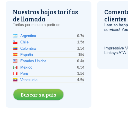
Nuestras bajas tarifas
Comenta
de llamada
clientes
Tarifas por minuto a partir de:
I am so hap
services! You
Argentina
0.7¢
Chile
1.5¢
Impressive
V
Colombia
3.5¢
Linksys
ATA
.
España
15¢
Estados Unidos
0.4¢
México
0.5¢
Perú
1.5¢
Venezuela
4.5¢
Buscar su país