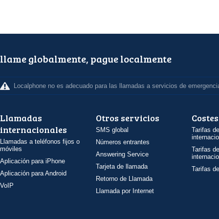
llame globalmente, pague localmente
Localphone no es adecuado para las llamadas a servicios de emergenci
Llamadas
Otros servicios
Costes
internacionales
SMS global
Tarifas d
internaci
Llamadas a teléfonos fijos o
Números entrantes
móviles
Tarifas d
Answering Service
internaci
Aplicación para iPhone
Tarjeta de llamada
Tarifas d
Aplicación para Android
Retorno de Llamada
VoIP
Llamada por Internet