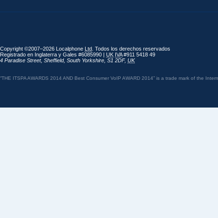
Copyright ©2007–2026 Localphone
Ltd
. Todos los derechos reservados
Registrado en Inglaterra y Gales #6085990 |
UK
IVA
#911 5418 49
4 Paradise Street
,
Sheffield
,
South Yorkshire
,
S1 2DF
,
UK
“THE ITSPA AWARDS 2014 AND Best Consumer VoIP AWARD 2014” is a trade mark of the Internet 