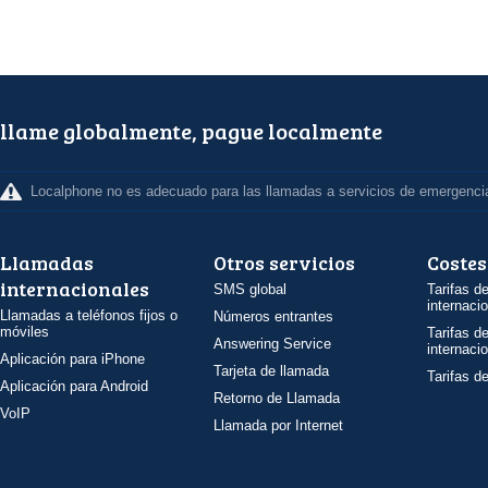
llame globalmente, pague localmente
Localphone no es adecuado para las llamadas a servicios de emergenci
Llamadas
Otros servicios
Costes
internacionales
SMS global
Tarifas d
internaci
Llamadas a teléfonos fijos o
Números entrantes
móviles
Tarifas d
Answering Service
internaci
Aplicación para iPhone
Tarjeta de llamada
Tarifas d
Aplicación para Android
Retorno de Llamada
VoIP
Llamada por Internet