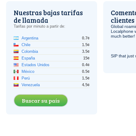
Nuestras bajas tarifas
Comenta
de llamada
clientes
Tarifas por minuto a partir de:
Global roami
Localphone 
much better!
Argentina
0.7¢
Chile
1.5¢
Colombia
3.5¢
SIP
that just 
España
15¢
Estados Unidos
0.4¢
México
0.5¢
Perú
1.5¢
Venezuela
4.5¢
Buscar su país