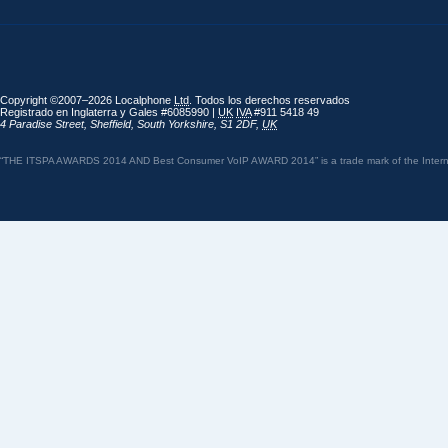
Copyright ©2007–2026 Localphone
Ltd
. Todos los derechos reservados
Registrado en Inglaterra y Gales #6085990 |
UK
IVA
#911 5418 49
4 Paradise Street
,
Sheffield
,
South Yorkshire
,
S1 2DF
,
UK
“THE ITSPA AWARDS 2014 AND Best Consumer VoIP AWARD 2014” is a trade mark of the Internet 