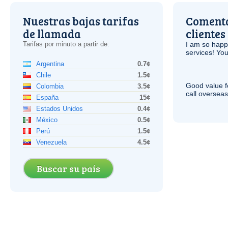
Nuestras bajas tarifas
Comenta
de llamada
clientes
Tarifas por minuto a partir de:
I am so hap
services! You
Argentina
0.7¢
Chile
1.5¢
Good value f
Colombia
3.5¢
call overseas,
España
15¢
Estados Unidos
0.4¢
México
0.5¢
Perú
1.5¢
Venezuela
4.5¢
Buscar su país