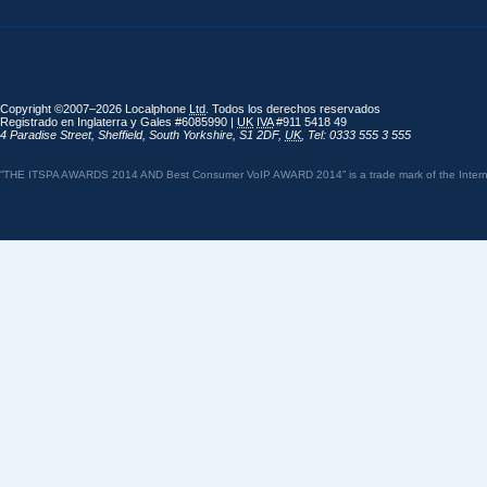
Copyright ©2007–2026 Localphone
Ltd
. Todos los derechos reservados
Registrado en Inglaterra y Gales #6085990 |
UK
IVA
#911 5418 49
4 Paradise Street
,
Sheffield
,
South Yorkshire
,
S1 2DF
,
UK
,
Tel: 0333 555 3 555
“THE ITSPA AWARDS 2014 AND Best Consumer VoIP AWARD 2014” is a trade mark of the Internet 