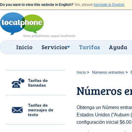
Do you want to view this website in English?
Yes, please
translate to English
.
Inicio
Servicios
Tarifas
Ayuda
Inicio
Números entrantes
Tarifas de
llamadas
Números en
Tarifas de
Obtenga un Número entran
mensajes de
texto
Estados Unidos (“Auburn (3
configuración inicial $6.0