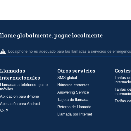
llame globalmente, pague localmente
Localphone no es adecuado para las llamadas a servicios de emergenci
Llamadas
Otros servicios
Costes
internacionales
SMS global
Tarifas d
internaci
Llamadas a teléfonos fijos o
Números entrantes
móviles
Tarifas d
Answering Service
internaci
Aplicación para iPhone
Tarjeta de llamada
Tarifas d
Aplicación para Android
Retorno de Llamada
VoIP
Llamada por Internet