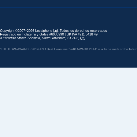
Copyright ©2007–2026 Localphone
Ltd
. Todos los derechos reservados
Registrado en Inglaterra y Gales #6085990 |
UK
IVA
#911 5418 49
4 Paradise Street
,
Sheffield
,
South Yorkshire
,
S1 2DF
,
UK
“THE ITSPA AWARDS 2014 AND Best Consumer VoIP AWARD 2014” is a trade mark of the Internet 