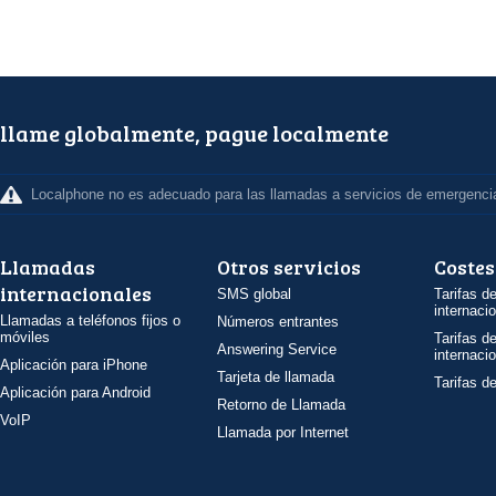
llame globalmente, pague localmente
Localphone no es adecuado para las llamadas a servicios de emergenci
Llamadas
Otros servicios
Costes
internacionales
SMS global
Tarifas d
internaci
Llamadas a teléfonos fijos o
Números entrantes
móviles
Tarifas d
Answering Service
internaci
Aplicación para iPhone
Tarjeta de llamada
Tarifas d
Aplicación para Android
Retorno de Llamada
VoIP
Llamada por Internet