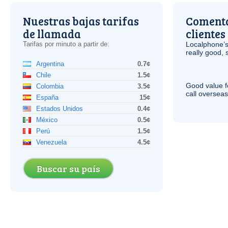
Nuestras bajas tarifas
Comenta
de llamada
clientes
Tarifas por minuto a partir de:
Localphone’s
really good, 
Argentina
0.7¢
Chile
1.5¢
Good value f
Colombia
3.5¢
call overseas,
España
15¢
Estados Unidos
0.4¢
México
0.5¢
Perú
1.5¢
Venezuela
4.5¢
Buscar su país